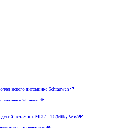
о питомника Schrauwen 💚
омник MEUTER (Milky Way)💝