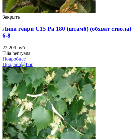
Закрыть
Липа генри C15 Ра 180 (штамб) (обхват ствола)
6-8
22 209
руб.
Tilia henryana
Подробнее
Продано