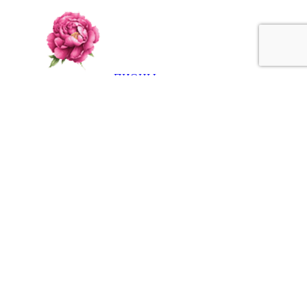
ПИОНЫ
РОЗЫ
ВЬЮЩИЕСЯ РАСТЕНИЯ
ЛИСТВЕННЫЕ
РАСТЕНИЯ
ПЛОДОВЫЕ РАСТЕНИЯ
РОДОДЕНДРОНЫ И ВЕРЕСКОВЫЕ
ТРАВЯНИСТЫЕ МНОГОЛЕТНИКИ
ХВОЙНЫЕ РАСТЕНИЯ
Главная
Каталог
Блог
Контакты
Вход / Регистрация
Войти