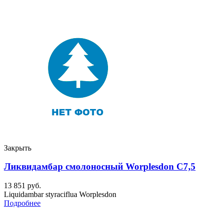
Закрыть
Ликвидамбар смолоносный Worplesdon C7,5
13 851
руб.
Liquidambar styraciflua Worplesdon
Подробнее