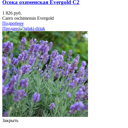
Осока охименская Evergold C2
1 826
руб.
Carex oschimensis Evergold
Подробнее
Продано
Закрыть