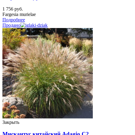
1 756
руб.
Fargesia murielae
Подробнее
Продано
Закрыть
Мискантус китайский Adagio C2