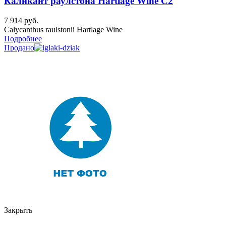
Каликант раулстона Hartlage Wine C2
7 914
руб.
Calycanthus raulstonii Hartlage Wine
Подробнее
Продано
Закрыть