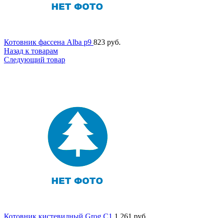
Котовник фассена Alba p9
823
руб.
Назад к товарам
Следующий товар
Котовник кистевидный Grog C1
1 261
руб.