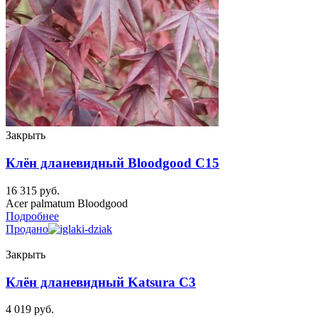
Закрыть
Клён дланевидный Bloodgood C15
16 315
руб.
Acer palmatum Bloodgood
Подробнее
Продано
Закрыть
Клён дланевидный Katsura C3
4 019
руб.