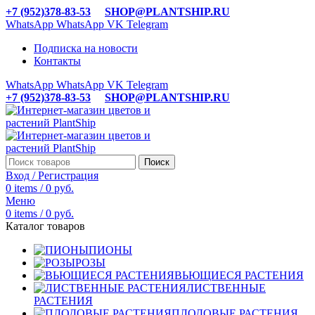
+7 (952)378-83-53
SHOP@PLANTSHIP.RU
WhatsApp
WhatsApp
VK
Telegram
Подписка на новости
Контакты
WhatsApp
WhatsApp
VK
Telegram
+7 (952)378-83-53
SHOP@PLANTSHIP.RU
Поиск
Вход / Регистрация
0
items
/
0
руб.
Меню
0
items
/
0
руб.
Каталог товаров
ПИОНЫ
РОЗЫ
ВЬЮЩИЕСЯ РАСТЕНИЯ
ЛИСТВЕННЫЕ
РАСТЕНИЯ
ПЛОДОВЫЕ РАСТЕНИЯ