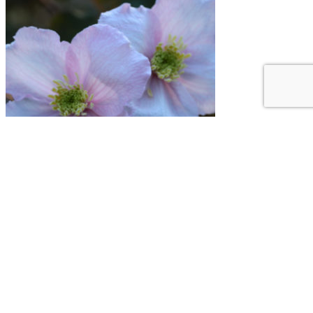
Клематис горный Shelly C2
2 601
руб.
Нет в наличии