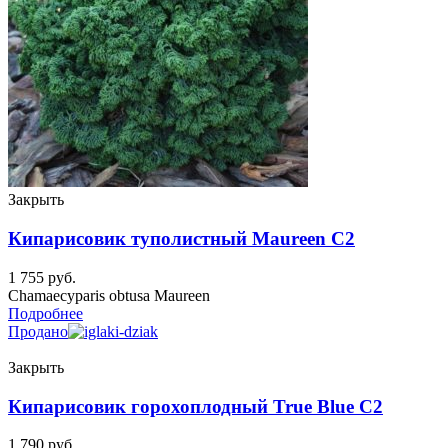
Закрыть
Кипарисовик туполистный Maureen C2
1 755
руб.
Chamaecyparis obtusa Maureen
Подробнее
Продано
Закрыть
Кипарисовик горохоплодный True Blue C2
1 790
руб.