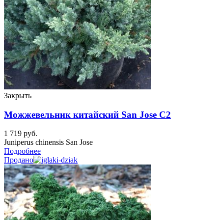
Закрыть
Можжевельник китайский San Jose C2
1 719
руб.
Juniperus chinensis San Jose
Подробнее
Продано