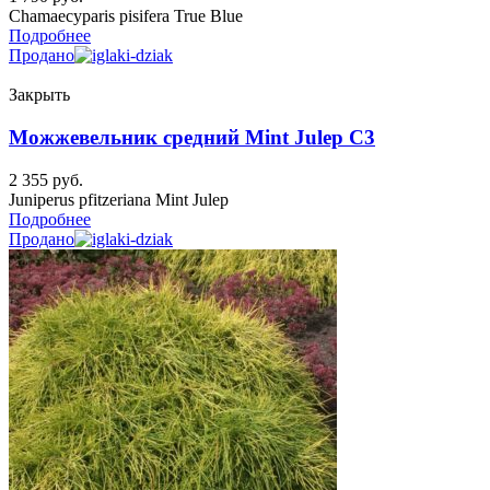
Chamaecyparis pisifera True Blue
Подробнее
Продано
Закрыть
Можжевельник средний Mint Julep C3
2 355
руб.
Juniperus pfitzeriana Mint Julep
Подробнее
Продано