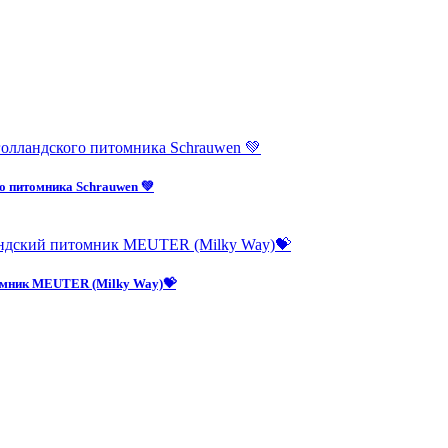
о питомника Schrauwen 💚
омник MEUTER (Milky Way)💝