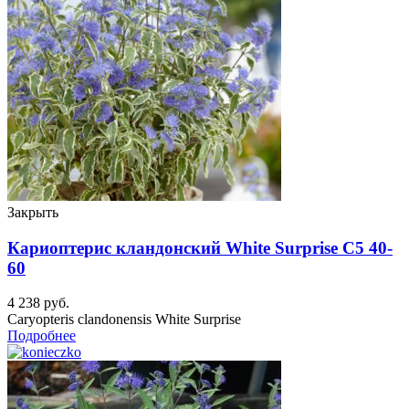
Закрыть
Кариоптерис кландонский White Surprise C5 40-
60
4 238
руб.
Caryopteris clandonensis White Surprise
Подробнее