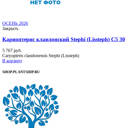
ОСЕНЬ 2026
Закрыть
Кариоптерис кландонский Stephi (Lissteph) C5 30
5 767
руб.
Caryopteris clandonensis Stephi (Lissteph)
В корзину
SHOP.PLANTSHIP.RU