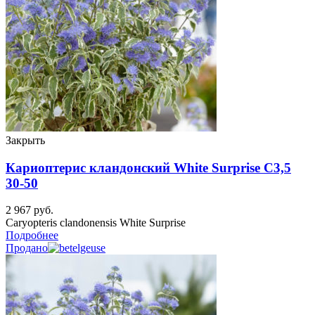
Закрыть
Кариоптерис кландонский White Surprise C3,5
30-50
2 967
руб.
Caryopteris clandonensis White Surprise
Подробнее
Продано