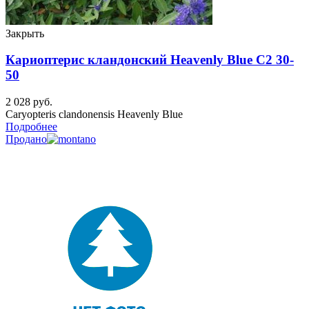
Закрыть
Кариоптерис кландонский Heavenly Blue C2 30-
50
2 028
руб.
Caryopteris clandonensis Heavenly Blue
Подробнее
Продано