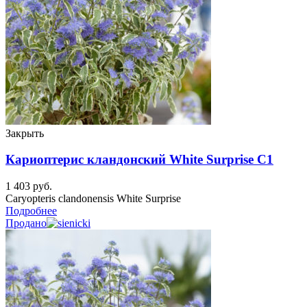
Закрыть
Кариоптерис кландонский White Surprise C1
1 403
руб.
Caryopteris clandonensis White Surprise
Подробнее
Продано