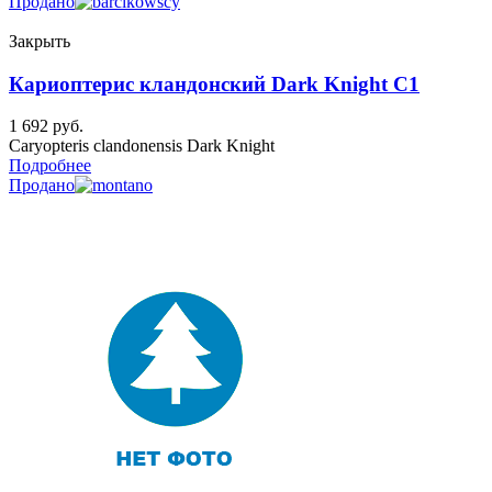
Продано
Закрыть
Кариоптерис кландонский Dark Knight C1
1 692
руб.
Caryopteris clandonensis Dark Knight
Подробнее
Продано