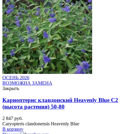
ОСЕНЬ 2026
ВОЗМОЖНА ЗАМЕНА
Закрыть
Кариоптерис кландонский Heavenly Blue C2
(высота растения) 50-80
2 847
руб.
Caryopteris clandonensis Heavenly Blue
В корзину