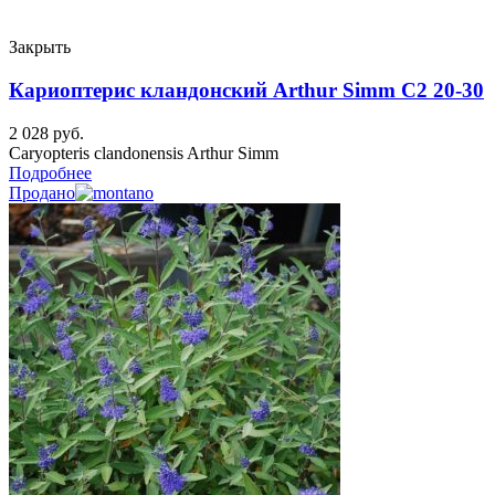
Закрыть
Кариоптерис кландонский Arthur Simm C2 20-30
2 028
руб.
Caryopteris clandonensis Arthur Simm
Подробнее
Продано