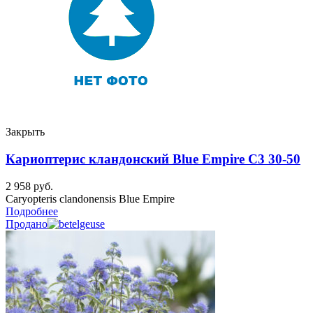
Закрыть
Кариоптерис кландонский Blue Empire C3 30-50
2 958
руб.
Caryopteris clandonensis Blue Empire
Подробнее
Продано