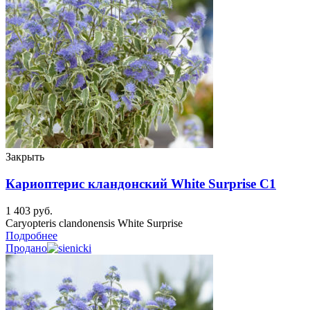
Закрыть
Кариоптерис кландонский White Surprise C1
1 403
руб.
Caryopteris clandonensis White Surprise
Подробнее
Продано