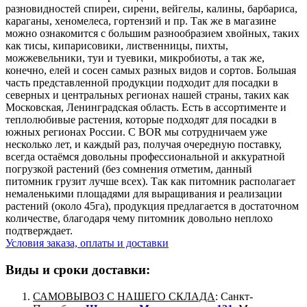
разновидностей спиреи, сирени, вейгелы, калины, барбариса,
караганы, хеномелеса, гортензий и пр. Так же в магазине
можно ознакомится с большим разнообразием хвойных, таких
как тисы, кипарисовики, лиственницы, пихты,
можжевельники, туи и туевики, микробиоты, а так же,
конечно, елей и сосен самых разных видов и сортов. Большая
часть представленной продукции подходит для посадки в
северных и центральных регионах нашей страны, таких как
Московская, Ленинградская область. Есть в ассортименте и
теплолюбивые растения, которые подходят для посадки в
южных регионах России. С BOR мы сотрудничаем уже
несколько лет, и каждый раз, получая очередную поставку,
всегда остаёмся довольны профессиональной и аккуратной
погрузкой растений (без сомнения отметим, данный
питомник грузит лучше всех). Так как питомник располагает
немаленькими площадями для выращивания и реализации
растений (около 45га), продукция предлагается в достаточном
количестве, благодаря чему питомник довольно неплохо
подтверждает.
Условия заказа, оплаты и доставки
Виды и сроки доставки:
САМОВЫВОЗ С НАШЕГО СКЛАДА
: Санкт-