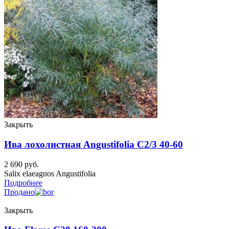
Закрыть
Ива лохолистная Angustifolia C2/3 40-60
2 690
руб.
Salix elaeagnos Angustifolia
Подробнее
Продано
Закрыть