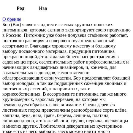
Род
Ива
О бренде
Бор (Bor) является одним из самых крупных польских
питомников, которые активно экспортируют свою продукцию
в Россию. Питомник уже более полувека стабильно работает,
постоянно расширяя и совершенствуя представленный
ассортимент. Благодаря хорошему качеству и большому
выбору посадочного материала, продукция питомника
прекрасно подойдёт для дальнейшего распространения в
садовых центрах, озеленительных работ профессиональных и
начинающих ландшафтных дизайнеров, и, конечно, для
взыскательных садоводов, самостоятельно
облагораживающих свои участки. Бор предоставляет большой
выбор молодых, а так же подращенных саженцев хвойных и
лиственных растений, как привитых, так и
корнесобственных. В ассортименте питомника так же много
крупномерных, взрослых деревьев, на которые мы
рекомендуем обратить ваше внимание. Среди деревьев
лиственных пород представлены разнообразные сорта клёна,
каштана, бука, вяза, граба, берёзы, лещины, платана,
лириодендрона, а так же яблони, груши, персика, шелковицы
и многих других. Любителями декоративных кустарников
тоже есть из чего выбрать: здесь можно найти много