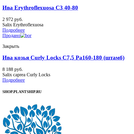
Ива Erythroflexuosa C3 40-80
2 972
руб.
Salix Erythroflexuosa
Подробнее
Продано
Закрыть
Ива козья Curly Locks C7,5 Pa160-180 (штамб)
8 188
руб.
Salix caprea Curly Locks
Подробнее
SHOP.PLANTSHIP.RU