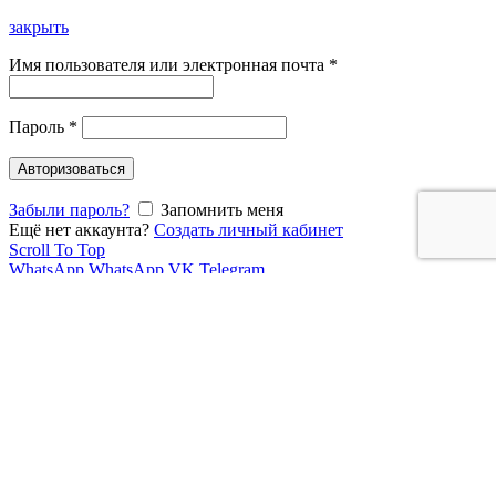
закрыть
Имя пользователя или электронная почта
*
Пароль
*
Авторизоваться
Забыли пароль?
Запомнить меня
Ещё нет аккаунта?
Создать личный кабинет
Scroll To Top
WhatsApp
WhatsApp
VK
Telegram
Мы используем cookies для улучшения работы нашего сайта.
Просматривая этот сайт, Вы соглашаетесь на использование
нами файлов cookie.
Подробнее
Хорошо