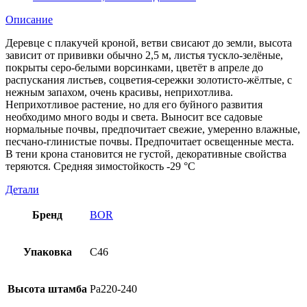
Описание
Деревце с плакучей кроной, ветви свисают до земли, высота
зависит от прививки обычно 2,5 м, листья тускло-зелёные,
покрыты серо-белыми ворсинками, цветёт в апреле до
распускания листьев, соцветия-сережки золотисто-жёлтые, с
нежным запахом, очень красивы, неприхотлива.
Неприхотливое растение, но для его буйного развития
необходимо много воды и света. Выносит все садовые
нормальные почвы, предпочитает свежие, умеренно влажные,
песчано-глинистые почвы. Предпочитает освещенные места.
В тени крона становится не густой, декоративные свойства
теряются. Средняя зимостойкость -29 °C
Детали
Бренд
BOR
Упаковка
C46
Высота штамба
Pa220-240