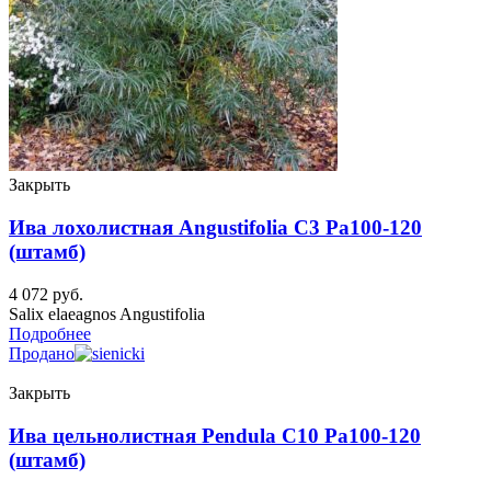
Закрыть
Ива лохолистная Angustifolia C3 Pa100-120
(штамб)
4 072
руб.
Salix elaeagnos Angustifolia
Подробнее
Продано
Закрыть
Ива цельнолистная Pendula C10 Pa100-120
(штамб)