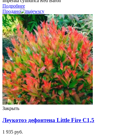
Imperata cylindrica Red Baron
Подробнее
Продано
Закрыть
Леукотоэ дефонтена Little Fire C1,5
1 935
руб.