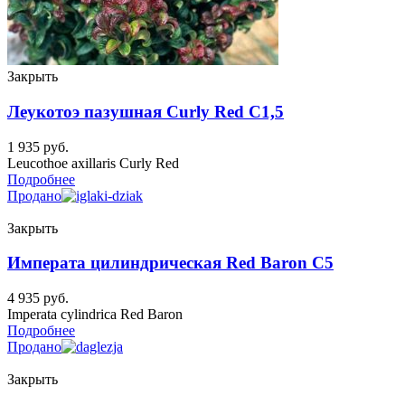
Закрыть
Леукотоэ пазушная Curly Red C1,5
1 935
руб.
Leucothoe axillaris Curly Red
Подробнее
Продано
Закрыть
Императа цилиндрическая Red Baron C5
4 935
руб.
Imperata cylindrica Red Baron
Подробнее
Продано
Закрыть