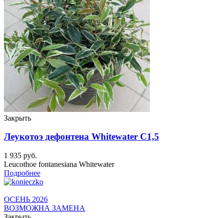
Закрыть
Леукотоэ дефонтена Whitewater C1,5
1 935
руб.
Leucothoe fontanesiana Whitewater
Подробнее
ОСЕНЬ 2026
ВОЗМОЖНА ЗАМЕНА
Закрыть