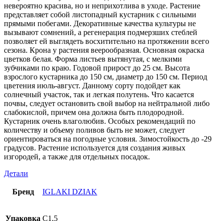
невероятно красива, но и неприхотлива в уходе. Растение
представляет собой листопадный кустарник с сильными
прямыми побегами. Декоративные качества культуры не
вызывают сомнений, а регенерация подмерзших стеблей
позволяет ей выглядеть восхитительно на протяжении всего
сезона. Крона у растения веерообразная. Основная окраска
цветков белая. Форма листьев вытянутая, с мелкими
зубчиками по краю. Годовой прирост до 25 см. Высота
взрослого кустарника до 150 см, диаметр до 150 см. Период
цветения июль-август. Данному сорту подойдет как
солнечный участок, так и легкая полутень. Что касается
почвы, следует остановить свой выбор на нейтральной либо
слабокислой, причем она должна быть плодородной.
Кустарник очень влаголюбив. Особых рекомендаций по
количеству и объему поливов быть не может, следует
ориентироваться на погодные условия. Зимостойкость до -29
градусов. Растение используется для создания живых
изгородей, а также для отдельных посадок.
Детали
Бренд
IGLAKI DZIAK
Упаковка
C1,5