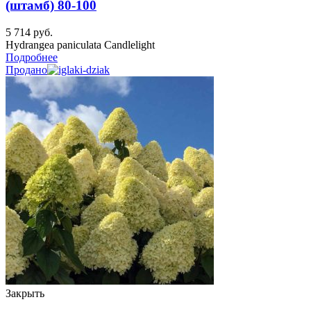
(штамб) 80-100
5 714
руб.
Hydrangea paniculata Candlelight
Подробнее
Продано
Закрыть