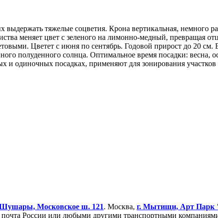
х выдержать тяжелые соцветия. Крона вертикальная, немного ра
ства меняет цвет с зеленого на лимонно-медный, превращая отц
етовыми. Цветет с июня по сентябрь. Годовой прирост до 20 см.
вного полуденного солнца. Оптимальное время посадки: весна, о
х и одиночных посадках, применяют для зонирования участков 
Шушары, Московское ш. 121
. Москва,
г. Мытищи, Арт Парк
очта России или любыми другими транспортными компаниями. 