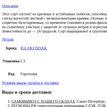
Описание
Этот сорт состоит из прочных и устойчивых побегов, способны
слегка вогнутой листвой с мелкопильчатыми краями. Осенью ли
соцветия -бело-кремовые, со временем становятся розово-фиол
на солнечных участках с защитой от сильных ветров и агресси
Зимостойкость до — 24 градусов. Сорт выращивают в групповы
Детали
Бренд
IGLAKI DZIAK
Упаковка
C3
Род
Гортензия
Условия заказа, оплаты и доставки
Виды и сроки доставки:
САМОВЫВОЗ С НАШЕГО СКЛАДА
: Санкт-Петербург,
РЕГИОНЫ РФ
транспортными компаниями СДЭК, ПЭК, п