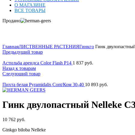
О МАГАЗИНЕ
ВСЕ ТОВАРЫ
Продано
Нажмите для увеличения
Главная
ЛИСТВЕННЫЕ РАСТЕНИЯ
Гинкго
Гинк двулопастный
Предыдущий товар
Астильба арендса Color Flash P14
1 837
руб.
Назад к товарам
Следующий товар
Пихта белая Pyramidalis Cont/Ком 30-40
10 893
руб.
Гинк двулопастный Nelleke C3
10 762
руб.
Ginkgo biloba Nelleke