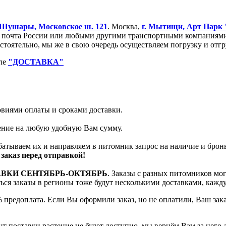
Шушары, Московское ш. 121
. Москва,
г. Мытищи, Арт Парк
очта России или любыми другими транспортными компаниями. 
остоятельно, мы же в свою очередь осуществляем погрузку и от
еле
"ДОСТАВКА"
ловиями оплаты и сроками доставки.
тение на любую удобную Вам сумму.
батываем их и направляем в питомник запрос на наличие и брон
заказ перед отправкой!
АВКИ СЕНТЯБРЬ-ОКТЯБРЬ
. Заказы с разных питомников мо
яться заказы в регионы тоже будут несколькими доставками, кажд
 предоплата. Если Вы оформили заказ, но не оплатили, Ваш зак
т поставки растение не будет доступно, мы вернём Вам за него 