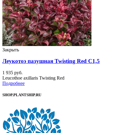
Закрыть
Леукотоэ пазушная Twisting Red C1,5
1 935
руб.
Leucothoe axillaris Twisting Red
Подробнее
SHOP.PLANTSHIP.RU