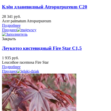
Клён дланевидный Atropurpureum C20
28 341
руб.
Acer palmatum Atropurpureum
Подробнее
Продано
Закрыть
Леукотоэ кистевидный Fire Star C1,5
1 935
руб.
Leucothoe racemosa Fire Star
Подробнее
Продано