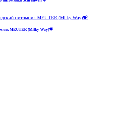
о питомника Schrauwen 💚
омник MEUTER (Milky Way)💝