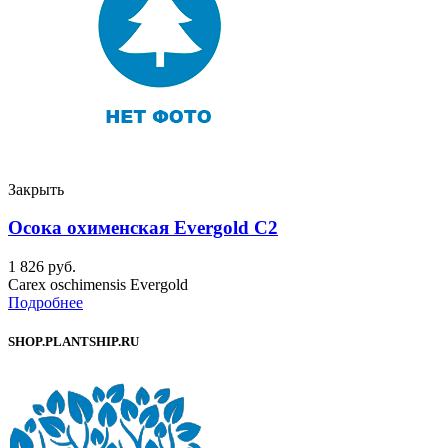
Закрыть
Осока охименская Evergold C2
1 826
руб.
Carex oschimensis Evergold
Подробнее
SHOP.PLANTSHIP.RU