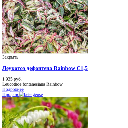
Закрыть
Леукотоэ дефонтена Rainbow C1,5
1 935
руб.
Leucothoe fontanesiana Rainbow
Подробнее
Продано