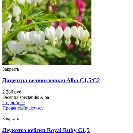
Закрыть
Дицентра великолепная Alba C1,5/C2
2 286
руб.
Dicentra spectabilis Alba
Подробнее
Продано
Закрыть
Леукотоэ кейски Royal Ruby C1,5