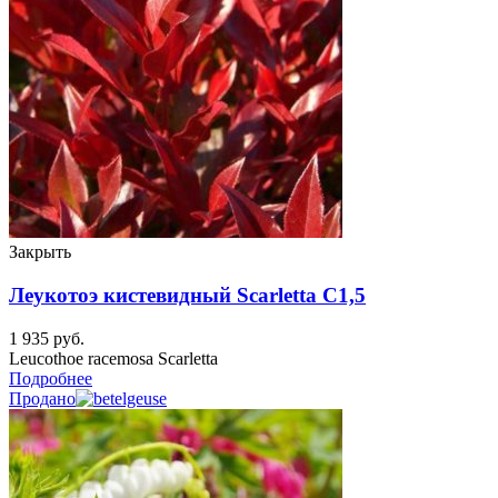
Закрыть
Леукотоэ кистевидный Scarletta C1,5
1 935
руб.
Leucothoe racemosa Scarletta
Подробнее
Продано