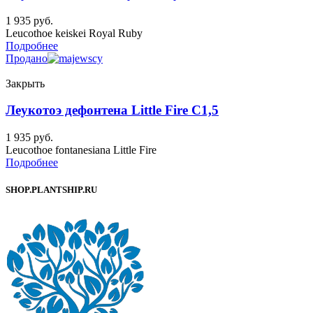
1 935
руб.
Leucothoe keiskei Royal Ruby
Подробнее
Продано
Закрыть
Леукотоэ дефонтена Little Fire C1,5
1 935
руб.
Leucothoe fontanesiana Little Fire
Подробнее
SHOP.PLANTSHIP.RU