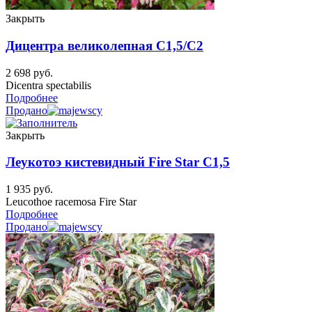
Закрыть
Дицентра великолепная C1,5/C2
2 698
руб.
Dicentra spectabilis
Подробнее
Продано
Закрыть
Леукотоэ кистевидный Fire Star C1,5
1 935
руб.
Leucothoe racemosa Fire Star
Подробнее
Продано