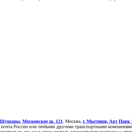
Шушары, Московское ш. 121
. Москва,
г. Мытищи, Арт Парк
очта России или любыми другими транспортными компаниями. 
остоятельно, мы же в свою очередь осуществляем погрузку и от