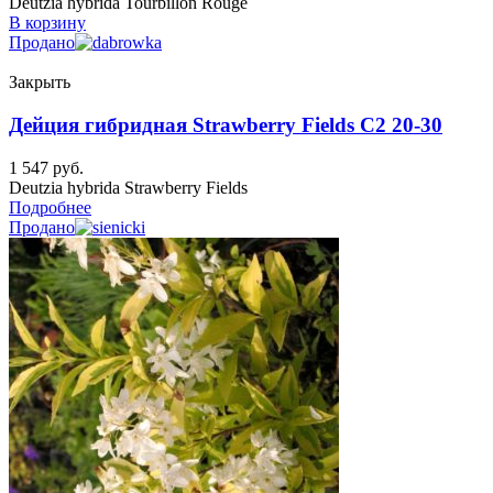
Deutzia hybrida Tourbillon Rouge
В корзину
Продано
Закрыть
Дейция гибридная Strawberry Fields C2 20-30
1 547
руб.
Deutzia hybrida Strawberry Fields
Подробнее
Продано