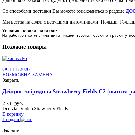
Для оплаты заказа Вам будет отправлено письмо со ссылкой на 
Со способами доставки Вы можете ознакомиться в разделе
ДО
Мы всегда на связи с ведущими питомниками: Польши, Голланд
Условия забора заказов:
Мы работаем со многими питомниками Европы, сроки отгрузки у вс
Похожие товары
ОСЕНЬ 2026
ВОЗМОЖНА ЗАМЕНА
Закрыть
Дейция гибридная Strawberry Fields C2 (высота ра
2 731
руб.
Deutzia hybrida Strawberry Fields
В корзину
Продано
Закрыть