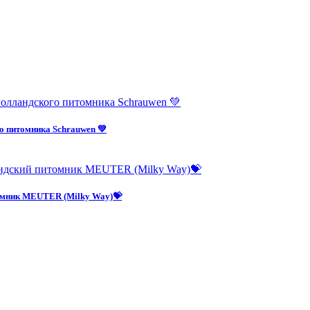
о питомника Schrauwen 💚
омник MEUTER (Milky Way)💝