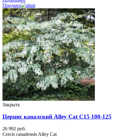
Продано
Закрыть
Церцис канадский Alley Cat C15 100-125
26 992
руб.
Cercis canadensis Alley Cat