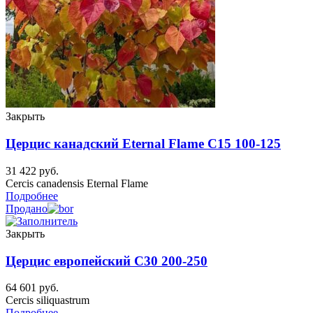
Закрыть
Церцис канадский Eternal Flame C15 100-125
31 422
руб.
Cercis canadensis Eternal Flame
Подробнее
Продано
Закрыть
Церцис европейский C30 200-250
64 601
руб.
Cercis siliquastrum
Подробнее