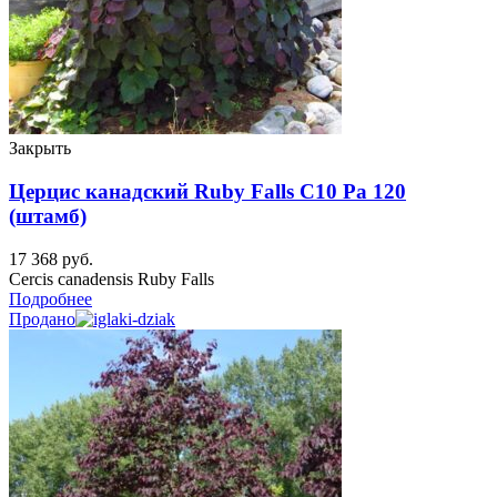
Закрыть
Церцис канадский Ruby Falls C10 Ра 120
(штамб)
17 368
руб.
Cercis canadensis Ruby Falls
Подробнее
Продано