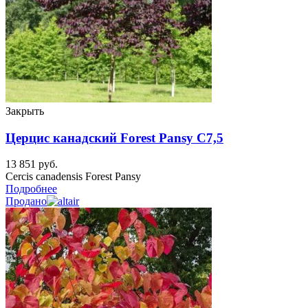
Закрыть
Церцис канадский Forest Pansy C7,5
13 851
руб.
Cercis canadensis Forest Pansy
Подробнее
Продано