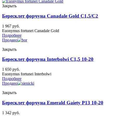
Закрыть
Бересклет форчуна Canadale Gold C1,5/C2
1 967
руб.
Euonymus fortunei Canadale Gold
Подробнее
Продано
Закрыть
Бересклет форчуна Interbolwi C1,5 10-20
1 650
руб.
Euonymus fortunei Interbolwi
Подробнее
Продано
Закрыть
Бересклет форчуна Emerald Gaiety P13 10-20
1 342
руб.