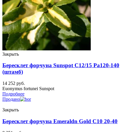
Закрыть
Бересклет форчуна Sunspot C12/15 Pa120-140
(штамб)
14 252
руб.
Euonymus fortunei Sunspot
Подробнее
Продано
Закрыть
Бересклет форчуна Emeraldn Gold C10 20-40