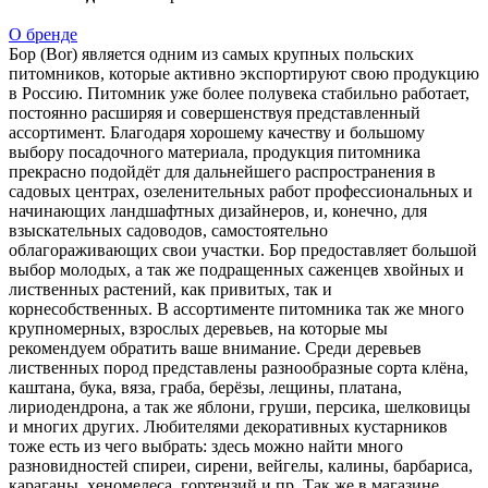
О бренде
Бор (Bor) является одним из самых крупных польских
питомников, которые активно экспортируют свою продукцию
в Россию. Питомник уже более полувека стабильно работает,
постоянно расширяя и совершенствуя представленный
ассортимент. Благодаря хорошему качеству и большому
выбору посадочного материала, продукция питомника
прекрасно подойдёт для дальнейшего распространения в
садовых центрах, озеленительных работ профессиональных и
начинающих ландшафтных дизайнеров, и, конечно, для
взыскательных садоводов, самостоятельно
облагораживающих свои участки. Бор предоставляет большой
выбор молодых, а так же подращенных саженцев хвойных и
лиственных растений, как привитых, так и
корнесобственных. В ассортименте питомника так же много
крупномерных, взрослых деревьев, на которые мы
рекомендуем обратить ваше внимание. Среди деревьев
лиственных пород представлены разнообразные сорта клёна,
каштана, бука, вяза, граба, берёзы, лещины, платана,
лириодендрона, а так же яблони, груши, персика, шелковицы
и многих других. Любителями декоративных кустарников
тоже есть из чего выбрать: здесь можно найти много
разновидностей спиреи, сирени, вейгелы, калины, барбариса,
караганы, хеномелеса, гортензий и пр. Так же в магазине