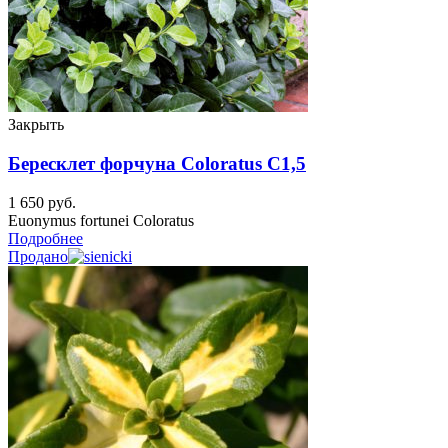
Закрыть
Бересклет форчуна Coloratus C1,5
1 650
руб.
Euonymus fortunei Coloratus
Подробнее
Продано