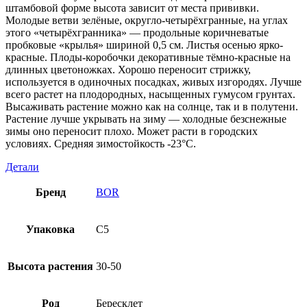
штамбовой форме высота зависит от места прививки.
Молодые ветви зелёные, округло-четырёхгранные, на углах
этого «четырёхгранника» — продольные коричневатые
пробковые «крылья» шириной 0,5 см. Листья осенью ярко-
красные. Плоды-коробочки декоративные тёмно-красные на
длинных цветоножках. Хорошо переносит стрижку,
используется в одиночных посадках, живых изгородях. Лучше
всего растет на плодородных, насыщенных гумусом грунтах.
Высаживать растение можно как на солнце, так и в полутени.
Растение лучше укрывать на зиму — холодные безснежные
зимы оно переносит плохо. Может расти в городских
условиях. Средняя зимостойкость -23°С.
Детали
Бренд
BOR
Упаковка
C5
Высота растения
30-50
Род
Бересклет