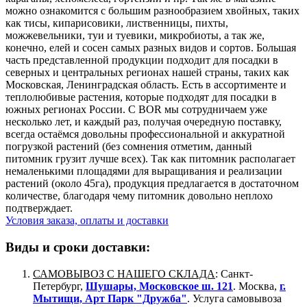
можно ознакомится с большим разнообразием хвойных, таких
как тисы, кипарисовики, лиственницы, пихты,
можжевельники, туи и туевики, микробиоты, а так же,
конечно, елей и сосен самых разных видов и сортов. Большая
часть представленной продукции подходит для посадки в
северных и центральных регионах нашей страны, таких как
Московская, Ленинградская область. Есть в ассортименте и
теплолюбивые растения, которые подходят для посадки в
южных регионах России. С BOR мы сотрудничаем уже
несколько лет, и каждый раз, получая очередную поставку,
всегда остаёмся довольны профессиональной и аккуратной
погрузкой растений (без сомнения отметим, данный
питомник грузит лучше всех). Так как питомник располагает
немаленькими площадями для выращивания и реализации
растений (около 45га), продукция предлагается в достаточном
количестве, благодаря чему питомник довольно неплохо
подтверждает.
Условия заказа, оплаты и доставки
Виды и сроки доставки:
САМОВЫВОЗ С НАШЕГО СКЛАДА
: Санкт-
Петербург,
Шушары, Московское ш. 121
. Москва,
г.
Мытищи, Арт Парк "Дружба"
. Услуга самовывоза