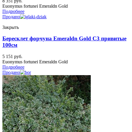
8 351
руб.
Euonymus fortunei Emeraldn Gold
Подробнее
Продано
Закрыть
Бересклет форчуна Emeraldn Gold C3 привитые
100см
5 151
руб.
Euonymus fortunei Emeraldn Gold
Подробнее
Продано