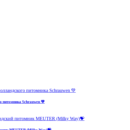
о питомника Schrauwen 💚
омник MEUTER (Milky Way)💝