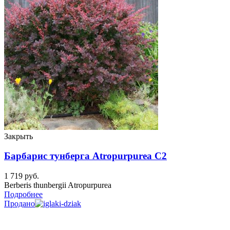
Закрыть
Барбарис тунберга Atropurpurea C2
1 719
руб.
Berberis thunbergii Atropurpurea
Подробнее
Продано