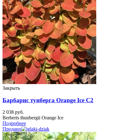
Закрыть
Барбарис тунберга Orange Ice C2
2 038
руб.
Berberis thunbergii Orange Ice
Подробнее
Продано