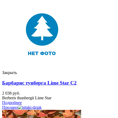
Закрыть
Барбарис тунберга Lime Star C2
2 038
руб.
Berberis thunbergii Lime Star
Подробнее
Продано