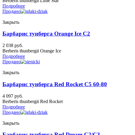
Berberis thunbergii Lime Star
Подробнее
Продано
Закрыть
Барбарис тунберга Orange Ice C2
2 038
руб.
Berberis thunbergii Orange Ice
Подробнее
Продано
Закрыть
Барбарис тунберга Red Rocket C5 60-80
4 097
руб.
Berberis thunbergii Red Rocket
Подробнее
Продано
Закрыть
Барбарис тунберга Red Dream C2/C3