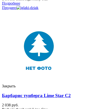
Подробнее
Продано
Закрыть
Барбарис тунберга Lime Star C2
2 038
руб.