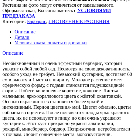
Растения на фото могут отличаться от заказываемого.
Оформляя заказ, Вы соглашаетесь с
УСЛОВИЯМИ
ПРЕДЗАКАЗА
Категории:
Барбарис
,
ЛИСТВЕННЫЕ РАСТЕНИЯ
Описание
Детали
Условия заказа, оплаты и доставки
Описание
Необыкновенный и очень эффектный барбарис, который
украсит собой любой сад. Несмотря на свою декоративность,
особого ухода не требует. Невысокий кустарник, достигает 60
см в высоту и 1 метра в ширину. Молодое растение имеет
сферическую форму, с годами становится подушковидной
формы. Побеги коричневые короткие, колючие. Листья
маленькие, ярко-кораллового цвета с жёлтой окантовкой.
Осенью окрас листьев становится более яркий и
интенсивный. Период цветения- май. Цветет обильно, цветы
собраны в соцветия. После появляются плоды ярко красного
цвета, их не используют в пищу, но они очень украшают
кустарник. Этот куст прекрасно украсит альпинарий,
рокарий, миксбордер, бордюр. Неприхотлив, нетребователен
к почвам. Любит солнечные места, морозоустойчив.