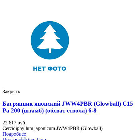
Закрыть
Багрянник японский JWW4PBR (Glowball) C15
Ра 200 (штамб) (обхват ствола) 6-8
22 617
руб.
Cercidiphyllum japonicum JWW4PBR (Glowball)
Подробнее
Продано