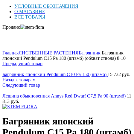
УСЛОВНЫЕ ОБОЗНАЧЕНИЯ
О МАГАЗИНЕ
ВСЕ ТОВАРЫ
Продано
Нажмите для увеличения
Главная
ЛИСТВЕННЫЕ РАСТЕНИЯ
Багрянник
Багрянник
японский Pendulum C15 Ра 180 (штамб) (обхват ствола) 8-10
Предыдущий товар
Багрянник японский Pendulum C10 Ра 150 (штамб)
15 732
руб.
Назад к товарам
Следующий товар
Лещина обыкновенная Annys Red Dwarf C7,5 Ра 90 (штамб)
11
813
руб.
Багрянник японский
Pendulum C15 Ра 180 (штамб)