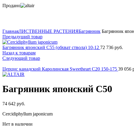
Продано
Нажмите для увеличения
Главная
ЛИСТВЕННЫЕ РАСТЕНИЯ
Багрянник
Багрянник япо
Предыдущий товар
Багрянник японский C55 (обхват ствола) 10-12
72 736
руб.
Назад к товарам
Следующий товар
Церцис канадский Каролинская Sweetheart C20 150-175
39 056
р
Багрянник японский C50
74 642
руб.
Cercidiphyllum japonicum
Нет в наличии