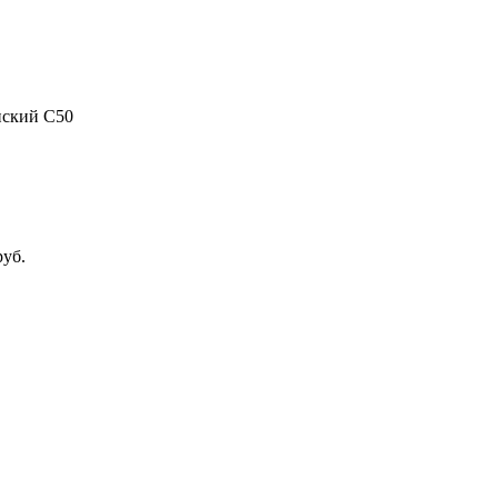
нский C50
уб.