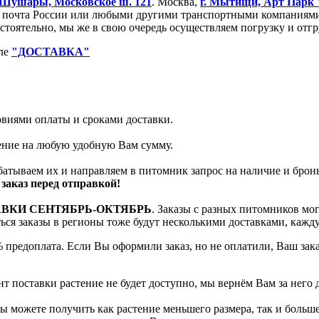
Шушары, Московское ш. 121
. Москва,
г. Мытищи, Арт Парк
очта России или любыми другими транспортными компаниями. 
остоятельно, мы же в свою очередь осуществляем погрузку и от
еле
"ДОСТАВКА"
ловиями оплаты и сроками доставки.
тение на любую удобную Вам сумму.
батываем их и направляем в питомник запрос на наличие и брон
заказ перед отправкой!
АВКИ СЕНТЯБРЬ-ОКТЯБРЬ
. Заказы с разных питомников мо
яться заказы в регионы тоже будут несколькими доставками, кажд
 предоплата. Если Вы оформили заказ, но не оплатили, Ваш зак
т поставки растение не будет доступно, мы вернём Вам за него 
 можете получить как растение меньшего размера, так и больше