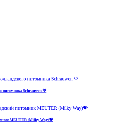
о питомника Schrauwen 💚
омник MEUTER (Milky Way)💝