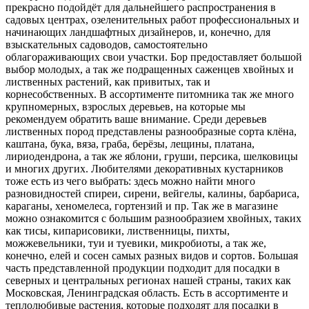
прекрасно подойдёт для дальнейшего распространения в
садовых центрах, озеленительных работ профессиональных и
начинающих ландшафтных дизайнеров, и, конечно, для
взыскательных садоводов, самостоятельно
облагораживающих свои участки. Бор предоставляет большой
выбор молодых, а так же подращенных саженцев хвойных и
лиственных растений, как привитых, так и
корнесобственных. В ассортименте питомника так же много
крупномерных, взрослых деревьев, на которые мы
рекомендуем обратить ваше внимание. Среди деревьев
лиственных пород представлены разнообразные сорта клёна,
каштана, бука, вяза, граба, берёзы, лещины, платана,
лириодендрона, а так же яблони, груши, персика, шелковицы
и многих других. Любителями декоративных кустарников
тоже есть из чего выбрать: здесь можно найти много
разновидностей спиреи, сирени, вейгелы, калины, барбариса,
караганы, хеномелеса, гортензий и пр. Так же в магазине
можно ознакомится с большим разнообразием хвойных, таких
как тисы, кипарисовики, лиственницы, пихты,
можжевельники, туи и туевики, микробиоты, а так же,
конечно, елей и сосен самых разных видов и сортов. Большая
часть представленной продукции подходит для посадки в
северных и центральных регионах нашей страны, таких как
Московская, Ленинградская область. Есть в ассортименте и
теплолюбивые растения, которые подходят для посадки в