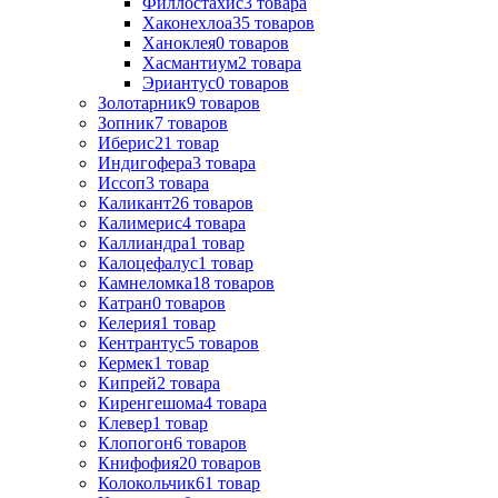
Филлостахис
3
товара
Хаконехлоа
35
товаров
Ханоклея
0
товаров
Хасмантиум
2
товара
Эриантус
0
товаров
Золотарник
9
товаров
Зопник
7
товаров
Иберис
21
товар
Индигофера
3
товара
Иссоп
3
товара
Каликант
26
товаров
Калимерис
4
товара
Каллиандра
1
товар
Калоцефалус
1
товар
Камнеломка
18
товаров
Катран
0
товаров
Келерия
1
товар
Кентрантус
5
товаров
Кермек
1
товар
Кипрей
2
товара
Киренгешома
4
товара
Клевер
1
товар
Клопогон
6
товаров
Книфофия
20
товаров
Колокольчик
61
товар