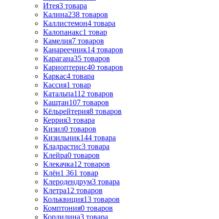
Итея
3
товара
Калина
238
товаров
Каллистемон
4
товара
Калопанакс
1
товар
Камелия
7
товаров
Канареечник
14
товаров
Карагана
35
товаров
Кариоптерис
40
товаров
Каркас
4
товара
Кассия
1
товар
Катальпа
112
товаров
Каштан
107
товаров
Кёльрейтерия
8
товаров
Керрия
3
товара
Кизил
0
товаров
Кизильник
144
товара
Кладрастис
3
товара
Клейра
0
товаров
Клекачка
12
товаров
Клён
1 361
товар
Клеродендрум
3
товара
Клетра
12
товаров
Кольквиция
13
товаров
Комптония
0
товаров
Кордилина
3
товара