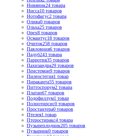
Нивяник
24
товара
Нисса
10
товаров
Нотофагус
2
товара
Олива
0
товаров
Ольха
25
товаров
Орех
8
товаров
Османтус
18
товаров
Очиток
258
товаров
Павловния
6
товаров
Падуб
243
товара
Парротия
35
товаров
Пахизандра
29
товаров
Пенстемон
9
товаров
Пилеостегия
1
товар
Пираканта
55
товаров
Питтоспорум
2
товара
Платан
67
товаров
Подофиллум
1
товар
Полиотирсис
0
товаров
Простантера
0
товаров
Птелея
1
товар
Птеростиракс
4
товара
Пузыреплодник
205
товаров
Пузырник
0
товаров