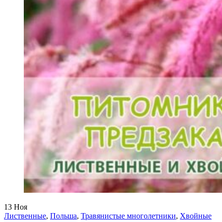
13
Ноя
Лиственные
,
Польша
,
Травянистые многолетники
,
Хвойные