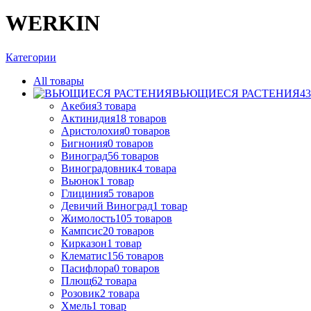
WERKIN
Категории
All
товары
ВЬЮЩИЕСЯ РАСТЕНИЯ
43
Акебия
3
товара
Актинидия
18
товаров
Аристолохия
0
товаров
Бигнония
0
товаров
Виноград
56
товаров
Виноградовник
4
товара
Вьюнок
1
товар
Глициния
5
товаров
Девичий Виноград
1
товар
Жимолость
105
товаров
Кампсис
20
товаров
Кирказон
1
товар
Клематис
156
товаров
Пасифлора
0
товаров
Плющ
62
товара
Розовик
2
товара
Хмель
1
товар