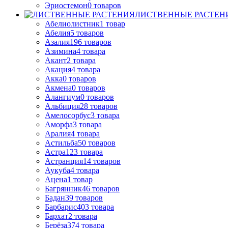
Эриостемон
0
товаров
ЛИСТВЕННЫЕ РАСТЕН
Абелиолистник
1
товар
Абелия
5
товаров
Азалия
196
товаров
Азимина
4
товара
Акант
2
товара
Акация
4
товара
Акка
0
товаров
Акмена
0
товаров
Алангиум
0
товаров
Альбиция
28
товаров
Амелосорбус
3
товара
Аморфа
3
товара
Аралия
4
товара
Астильба
50
товаров
Астра
123
товара
Астранция
14
товаров
Аукуба
4
товара
Ацена
1
товар
Багрянник
46
товаров
Бадан
39
товаров
Барбарис
403
товара
Бархат
2
товара
Берёза
374
товара