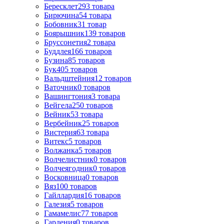
Бересклет
293
товара
Бирючина
54
товара
Бобовник
31
товар
Боярышник
139
товаров
Бруссонетия
2
товара
Буддлея
166
товаров
Бузина
85
товаров
Бук
405
товаров
Вальдштейния
12
товаров
Ваточник
0
товаров
Вашингтония
3
товара
Вейгела
250
товаров
Вейник
53
товара
Вербейник
25
товаров
Вистерия
63
товара
Витекс
5
товаров
Волжанка
5
товаров
Волчелистник
0
товаров
Волчеягодник
0
товаров
Восковница
0
товаров
Вяз
100
товаров
Гайллардия
16
товаров
Галезия
5
товаров
Гамамелис
77
товаров
Гардения
0
товаров