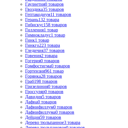
Гаулнетия
0
товаров
Гвоздика
35
товаров
Гептакодиум
11
товаров
Герань
132
товара
Гибискус
158
товаров
Гилления
1
товар
Гимнокладус
1
товар
Гинк
1
товар
Гинкго
223
товара
Гледичия
37
товаров
Говения
2
товара
Гогерия
0
товаров
Гомфостигма
0
товаров
Гортензия
961
товар
Горянка
28
товаров
Граб
198
товаров
Гризелиния
0
товаров
Гроссуляр
0
товаров
Давидия
5
товаров
Дафна
0
товаров
Дафнифиллум
0
товаров
Дафнифиллума
0
товаров
Дейция
59
товаров
Дерево тюльпанное
3
товара
Дерево тюльпановое
0
товаров