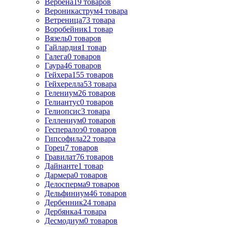
Вербена
19
товаров
Вероникаструм
4
товара
Ветреница
73
товара
Воробейник
1
товар
Вязель
0
товаров
Гайлардия
1
товар
Галега
0
товаров
Гаура
46
товаров
Гейхера
155
товаров
Гейхерелла
53
товара
Гелениум
26
товаров
Гелиантус
0
товаров
Гелиопсис
3
товара
Геллениум
0
товаров
Геспералоэ
0
товаров
Гипсофила
22
товара
Горец
7
товаров
Гравилат
76
товаров
Дайнанте
1
товар
Дармера
0
товаров
Делосперма
9
товаров
Дельфиниум
46
товаров
Дербенник
24
товара
Дербянка
4
товара
Десмодиум
0
товаров