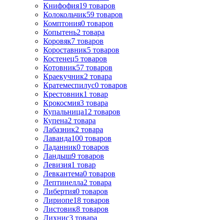
Книфофия
19
товаров
Колокольчик
59
товаров
Комптония
0
товаров
Копытень
2
товара
Коровяк
7
товаров
Короставник
5
товаров
Костенец
5
товаров
Котовник
57
товаров
Краекучник
2
товара
Кратемеспилус
0
товаров
Крестовник
1
товар
Крокосмия
3
товара
Купальница
12
товаров
Купена
2
товара
Лабазник
2
товара
Лаванда
100
товаров
Ладанник
0
товаров
Ландыш
9
товаров
Левизия
1
товар
Левкантема
0
товаров
Лептинелла
2
товара
Либертия
0
товаров
Лириопе
18
товаров
Листовик
8
товаров
Лихнис
3
товара