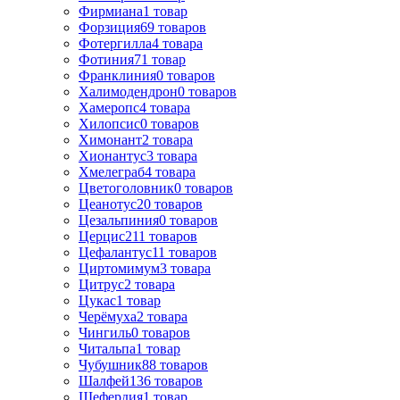
Фирмиана
1
товар
Форзиция
69
товаров
Фотергилла
4
товара
Фотиния
71
товар
Франклиния
0
товаров
Халимодендрон
0
товаров
Хамеропс
4
товара
Хилопсис
0
товаров
Химонант
2
товара
Хионантус
3
товара
Хмелеграб
4
товара
Цветоголовник
0
товаров
Цеанотус
20
товаров
Цезальпиния
0
товаров
Церцис
211
товаров
Цефалантус
11
товаров
Циртомимум
3
товара
Цитрус
2
товара
Цукас
1
товар
Черёмуха
2
товара
Чингиль
0
товаров
Читальпа
1
товар
Чубушник
88
товаров
Шалфей
136
товаров
Шефердия
1
товар