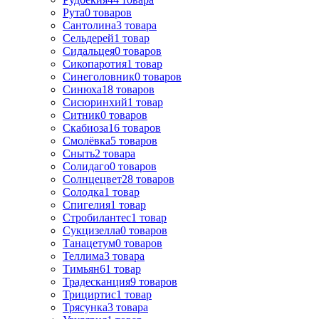
Рута
0
товаров
Сантолина
3
товара
Сельдерей
1
товар
Сидальцея
0
товаров
Сикопаротия
1
товар
Синеголовник
0
товаров
Синюха
18
товаров
Сисюринхий
1
товар
Ситник
0
товаров
Скабиоза
16
товаров
Смолёвка
5
товаров
Сныть
2
товара
Солидаго
0
товаров
Солнцецвет
28
товаров
Солодка
1
товар
Спигелия
1
товар
Стробилантес
1
товар
Сукцизелла
0
товаров
Танацетум
0
товаров
Теллима
3
товара
Тимьян
61
товар
Традесканция
9
товаров
Трициртис
1
товар
Трясунка
3
товара