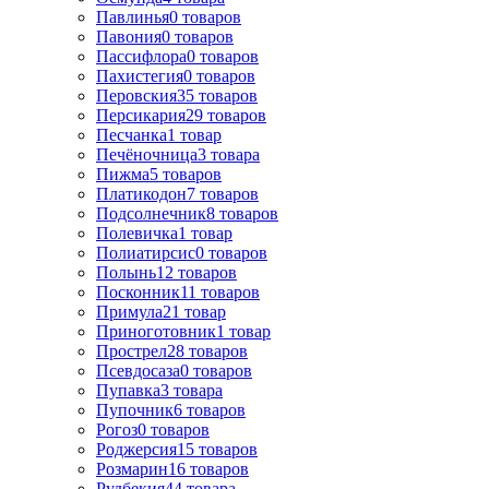
Павлинья
0
товаров
Павония
0
товаров
Пассифлора
0
товаров
Пахистегия
0
товаров
Перовския
35
товаров
Персикария
29
товаров
Песчанка
1
товар
Печёночница
3
товара
Пижма
5
товаров
Платикодон
7
товаров
Подсолнечник
8
товаров
Полевичка
1
товар
Полиатирсис
0
товаров
Полынь
12
товаров
Посконник
11
товаров
Примула
21
товар
Приноготовник
1
товар
Прострел
28
товаров
Псевдосаза
0
товаров
Пупавка
3
товара
Пупочник
6
товаров
Рогоз
0
товаров
Роджерсия
15
товаров
Розмарин
16
товаров
Рудбекия
44
товара