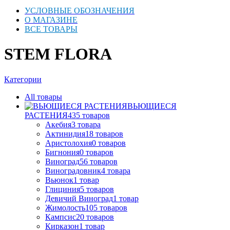
УСЛОВНЫЕ ОБОЗНАЧЕНИЯ
О МАГАЗИНЕ
ВСЕ ТОВАРЫ
STEM FLORA
Категории
All
товары
ВЬЮЩИЕСЯ
РАСТЕНИЯ
435
товаров
Акебия
3
товара
Актинидия
18
товаров
Аристолохия
0
товаров
Бигнония
0
товаров
Виноград
56
товаров
Виноградовник
4
товара
Вьюнок
1
товар
Глициния
5
товаров
Девичий Виноград
1
товар
Жимолость
105
товаров
Кампсис
20
товаров
Кирказон
1
товар