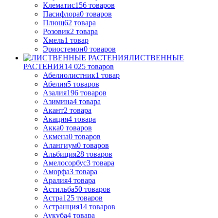
Клематис
156
товаров
Пасифлора
0
товаров
Плющ
62
товара
Розовик
2
товара
Хмель
1
товар
Эриостемон
0
товаров
ЛИСТВЕННЫЕ
РАСТЕНИЯ
14 025
товаров
Абелиолистник
1
товар
Абелия
5
товаров
Азалия
196
товаров
Азимина
4
товара
Акант
2
товара
Акация
4
товара
Акка
0
товаров
Акмена
0
товаров
Алангиум
0
товаров
Альбиция
28
товаров
Амелосорбус
3
товара
Аморфа
3
товара
Аралия
4
товара
Астильба
50
товаров
Астра
125
товаров
Астранция
14
товаров
Аукуба
4
товара