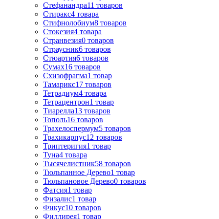
Стефанандра
11
товаров
Стиракс
4
товара
Стифнолобиум
8
товаров
Стокезия
4
товара
Странвезия
0
товаров
Страусник
6
товаров
Стюартия
6
товаров
Сумах
16
товаров
Схизофрагма
1
товар
Тамарикс
17
товаров
Тетрадиум
4
товара
Тетрацентрон
1
товар
Тиарелла
13
товаров
Тополь
16
товаров
Трахелоспермум
5
товаров
Трахикарпус
12
товаров
Триптеригия
1
товар
Туна
4
товара
Тысячелистник
58
товаров
Тюльпанное Дерево
1
товар
Тюльпановое Дерево
0
товаров
Фатсия
1
товар
Физалис
1
товар
Фикус
10
товаров
Филлирея
1
товар