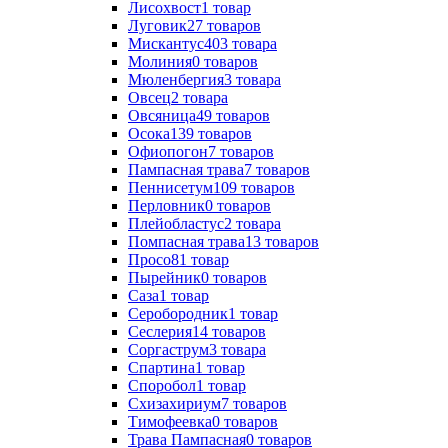
Лисохвост
1
товар
Луговик
27
товаров
Мискантус
403
товара
Молиния
0
товаров
Мюленбергия
3
товара
Овсец
2
товара
Овсяница
49
товаров
Осока
139
товаров
Офиопогон
7
товаров
Пампасная трава
7
товаров
Пеннисетум
109
товаров
Перловник
0
товаров
Плейобластус
2
товара
Помпасная трава
13
товаров
Просо
81
товар
Пырейник
0
товаров
Саза
1
товар
Серобородник
1
товар
Сеслерия
14
товаров
Соргаструм
3
товара
Спартина
1
товар
Споробол
1
товар
Схизахириум
7
товаров
Тимофеевка
0
товаров
Трава Пампасная
0
товаров