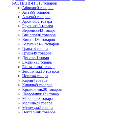
РАСТЕНИЯ
1 315
товаров
Абрикос
0
товаров
Айва
99
товаров
Алыча
0
товаров
Арония
52
товара
Брусника
3
товара
Вероника
43
товара
Виноград
0
товаров
Вишня
136
товаров
Голубика
148
товаров
Гранат
4
товара
Груша
49
товаров
Декенея
1
товар
Ежевика
3
товара
Ежемалина
1
товар
Земляника
10
товаров
Йошта
4
товара
Кария
4
товара
Клюква
8
товаров
Крыжовник
20
товаров
Лавровишня
21
товар
Маклюра
3
товара
Малина
24
товара
Мушмула
2
товара
Нектарин
0
товаров