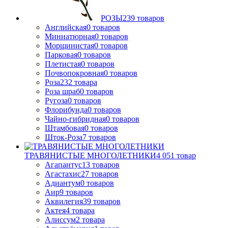
РОЗЫ
239
товаров
Английская
0
товаров
Миниатюрная
0
товаров
Морщинистая
0
товаров
Парковая
0
товаров
Плетистая
0
товаров
Почвопокровная
0
товаров
Роза
232
товара
Роза шраб
0
товаров
Ругоза
0
товаров
Флорибунда
0
товаров
Чайно-гибридная
0
товаров
Штамбовая
0
товаров
Шток-Роза
7
товаров
ТРАВЯНИСТЫЕ МНОГОЛЕТНИКИ
4 051
товар
Агапантус
13
товаров
Агастахис
27
товаров
Адиантум
0
товаров
Аир
9
товаров
Аквилегия
39
товаров
Актея
4
товара
Алиссум
2
товара