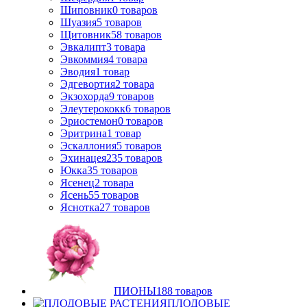
Шиповник
0
товаров
Шуазия
5
товаров
Щитовник
58
товаров
Эвкалипт
3
товара
Эвкоммия
4
товара
Эводия
1
товар
Эдгевортия
2
товара
Экзохорда
9
товаров
Элеутерококк
6
товаров
Эриостемон
0
товаров
Эритрина
1
товар
Эскаллония
5
товаров
Эхинацея
235
товаров
Юкка
35
товаров
Ясенец
2
товара
Ясень
55
товаров
Яснотка
27
товаров
ПИОНЫ
188
товаров
ПЛОДОВЫЕ