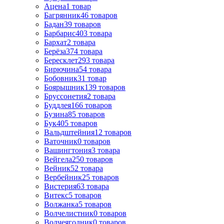
Ацена
1
товар
Багрянник
46
товаров
Бадан
39
товаров
Барбарис
403
товара
Бархат
2
товара
Берёза
374
товара
Бересклет
293
товара
Бирючина
54
товара
Бобовник
31
товар
Боярышник
139
товаров
Бруссонетия
2
товара
Буддлея
166
товаров
Бузина
85
товаров
Бук
405
товаров
Вальдштейния
12
товаров
Ваточник
0
товаров
Вашингтония
3
товара
Вейгела
250
товаров
Вейник
52
товара
Вербейник
25
товаров
Вистерия
63
товара
Витекс
5
товаров
Волжанка
5
товаров
Волчелистник
0
товаров
Волчеягодник
0
товаров