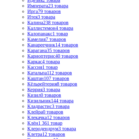
Идезия
2
товара
Императа
23
товара
Ирга
79
товаров
Итея
3
товара
Калина
238
товаров
Каллистемон
4
товара
Калопанакс
1
товар
Камелия
7
товаров
Канареечник
14
товаров
Карагана
35
товаров
Кариоптерис
40
товаров
Каркас
4
товара
Кассия
1
товар
Катальпа
112
товаров
Каштан
107
товаров
Кёльрейтерия
8
товаров
Керрия
3
товара
Кизил
0
товаров
Кизильник
144
товара
Кладрастис
3
товара
Клейра
0
товаров
Клекачка
12
товаров
Клён
1 361
товар
Клеродендрум
3
товара
Клетра
12
товаров