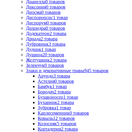
Дианелла
0
товаров
Диксония
0
товаров
Диосма
0
товаров
Диспоропсис
1
товар
Диспорум
0
товаров
Дихондра
0
товаров
Додекатеон
2
товара
Дриада
2
товара
Дубровник
3
товара
Дудник
1
товар
Душица
20
товаров
Желтушник
2
товара
Зеленчук
0
товаров
Злаки и декоративные травы
945
товаров
Арундо
3
товара
Астелия
0
товаров
Бамбук
1
товар
Бородач
2
товара
Булавоносец
1
товар
Бухарник
2
товара
Зубровка
1
товар
Каплесеменник
0
товаров
Ковыль
12
товаров
Колосняк
5
товаров
Кортадерия
2
товара