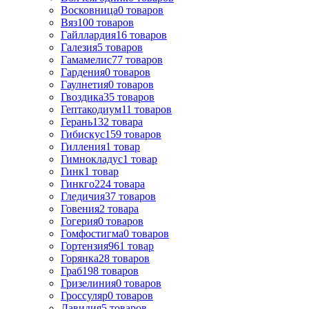
Восковница
0
товаров
Вяз
100
товаров
Гайллардия
16
товаров
Галезия
5
товаров
Гамамелис
77
товаров
Гардения
0
товаров
Гаулнетия
0
товаров
Гвоздика
35
товаров
Гептакодиум
11
товаров
Герань
132
товара
Гибискус
159
товаров
Гилления
1
товар
Гимнокладус
1
товар
Гинк
1
товар
Гинкго
224
товара
Гледичия
37
товаров
Говения
2
товара
Гогерия
0
товаров
Гомфостигма
0
товаров
Гортензия
961
товар
Горянка
28
товаров
Граб
198
товаров
Гризелиния
0
товаров
Гроссуляр
0
товаров
Давидия
5
товаров