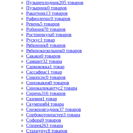
Пузыреплодник
205
товаров
Пузырник
0
товаров
Ракитник
13
товаров
Рафиолепис
0
товаров
Ревень
5
товаров
Робиния
70
товаров
Ростринкула
0
товаров
Рускус
1
товар
Рябинник
8
товаров
Рябинокизильник
0
товаров
Сакаки
0
товаров
Самшит
32
товара
Саркококка
1
товар
Сассафрас
1
товар
Сикопсис
0
товаров
Синожакия
0
товаров
Синокаликантус
2
товара
Сирень
316
товаров
Скимия
1
товар
Скумпия
84
товара
Снежноягодник
37
товаров
Сорбокотонеастер
3
товара
Софора
9
товаров
Спирея
263
товара
Стахиурус
8
товаров