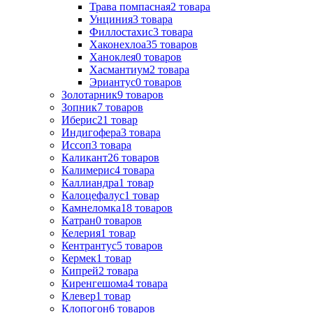
Трава помпасная
2
товара
Унциния
3
товара
Филлостахис
3
товара
Хаконехлоа
35
товаров
Ханоклея
0
товаров
Хасмантиум
2
товара
Эриантус
0
товаров
Золотарник
9
товаров
Зопник
7
товаров
Иберис
21
товар
Индигофера
3
товара
Иссоп
3
товара
Каликант
26
товаров
Калимерис
4
товара
Каллиандра
1
товар
Калоцефалус
1
товар
Камнеломка
18
товаров
Катран
0
товаров
Келерия
1
товар
Кентрантус
5
товаров
Кермек
1
товар
Кипрей
2
товара
Киренгешома
4
товара
Клевер
1
товар
Клопогон
6
товаров