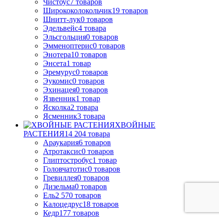
Чистоус
7
товаров
Ширококолокольчик
19
товаров
Шнитт-лук
0
товаров
Эдельвейс
4
товара
Эльсгольция
0
товаров
Эмменоптерис
0
товаров
Энотера
10
товаров
Энсета
1
товар
Эремурус
0
товаров
Эукомис
0
товаров
Эхинацея
0
товаров
Язвенник
1
товар
Ясколка
2
товара
Ясменник
3
товара
ХВОЙНЫЕ
РАСТЕНИЯ
14 204
товара
Араукария
6
товаров
Атротаксис
0
товаров
Глиптостробус
1
товар
Головчатотис
0
товаров
Гревиллея
0
товаров
Дизельма
0
товаров
Ель
2 570
товаров
Калоцедрус
18
товаров
Кедр
177
товаров