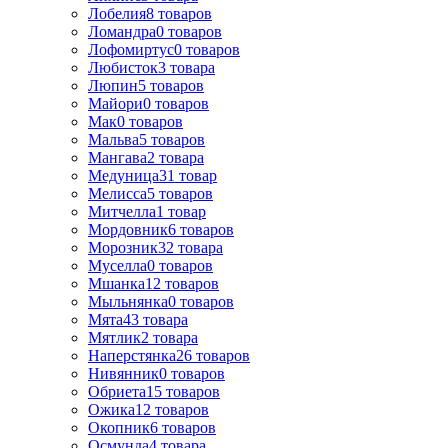
Лобелия
8
товаров
Ломандра
0
товаров
Лофомиртус
0
товаров
Любисток
3
товара
Люпин
5
товаров
Майори
0
товаров
Мак
0
товаров
Мальва
5
товаров
Мангава
2
товара
Медуница
31
товар
Мелисса
5
товаров
Митчелла
1
товар
Мордовник
6
товаров
Морозник
32
товара
Муселла
0
товаров
Мшанка
12
товаров
Мыльнянка
0
товаров
Мята
43
товара
Мятлик
2
товара
Наперстянка
26
товаров
Нивянник
0
товаров
Обриета
15
товаров
Ожика
12
товаров
Окопник
6
товаров
Осмунда
4
товара