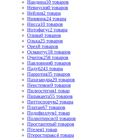
Нандина
10
товаров
Невиусия
0
товаров
Нейлия
2
товара
Нивяник
24
товара
Нисса
10
товаров
Нотофагус
2
товара
Олива
0
товаров
Ольха
25
товаров
Орех
8
товаров
Османтус
18
товаров
Очиток
258
товаров
Павловния
6
товаров
Падуб
243
товара
Парротия
35
товаров
Пахизандра
29
товаров
Пенстемон
9
товаров
Пилеостегия
1
товар
Пираканта
55
товаров
Питтоспорум
2
товара
Платан
67
товаров
Подофиллум
1
товар
Полиотирсис
0
товаров
Простантера
0
товаров
Птелея
1
товар
Птеростиракс
4
товара