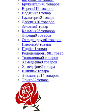
Брукенталия
0
товаров
Вереск
111
товаров
Водяника
1
товар
Гаультерия
2
товара
Дабеция
10
товаров
Зеновия
1
товар
Кальмия
26
товаров
Лиония
0
товаров
Оксидендрум
0
товаров
Пиерис
93
товара
Подбел
1
товар
Рододендрон
1 981
товар
Толокнянка
0
товаров
Хамедафна
0
товаров
Хамедафне
2
товара
Шикша
2
товара
Энкиантус
14
товаров
Эрика
82
товара