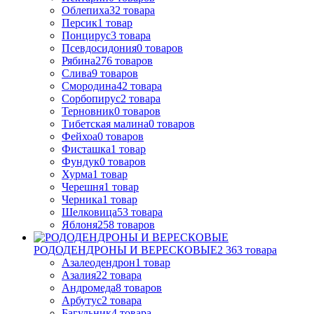
Облепиха
32
товара
Персик
1
товар
Понцирус
3
товара
Псевдосидония
0
товаров
Рябина
276
товаров
Слива
9
товаров
Смородина
42
товара
Сорбопирус
2
товара
Терновник
0
товаров
Тибетская малина
0
товаров
Фейхоа
0
товаров
Фисташка
1
товар
Фундук
0
товаров
Хурма
1
товар
Черешня
1
товар
Черника
1
товар
Шелковица
53
товара
Яблоня
258
товаров
РОДОДЕНДРОНЫ И ВЕРЕСКОВЫЕ
2 363
товара
Азалеодендрон
1
товар
Азалия
22
товара
Андромеда
8
товаров
Арбутус
2
товара
Багульник
4
товара