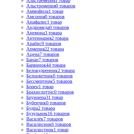
Альстрёмерия
1
товар
Альстромерия
0
товаров
Аммофила
1
товар
Амсония
0
товаров
Анафалис
1
товар
Андромеда
0
товаров
Анемона
3
товара
Антеннария
2
товара
Арабис
9
товаров
Армерия
22
товара
Ацена
7
товаров
Банан
7
товаров
Барвинок
44
товара
Белокудренник
2
товара
Белоцветник
0
товаров
Бессмертник
5
товаров
Борец
1
товар
Брахиглоттис
0
товаров
Бруннера
31
товар
Бубенчик
0
товаров
Будра
2
товара
Бузульник
16
товаров
Василёк
7
товаров
Василисник
6
товаров
Василистник
1
товар