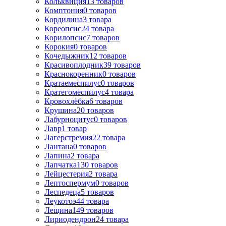
Кольквиция
13
товаров
Комптония
0
товаров
Кордилина
3
товара
Кореопсис
24
товара
Корилопсис
7
товаров
Корокия
0
товаров
Кочедыжник
12
товаров
Красивоплодник
39
товаров
Краснокоренник
0
товаров
Кратаемеспилус
0
товаров
Кратегомеспилус
4
товара
Кровохлёбка
6
товаров
Крушина
20
товаров
Лабурноцитус
0
товаров
Лавр
1
товар
Лагерстремия
22
товара
Лантана
0
товаров
Лапина
2
товара
Лапчатка
130
товаров
Лейцестерия
2
товара
Лептоспермум
0
товаров
Леспедеца
5
товаров
Леукотоэ
44
товара
Лещина
149
товаров
Лиpиодендpон
24
товара