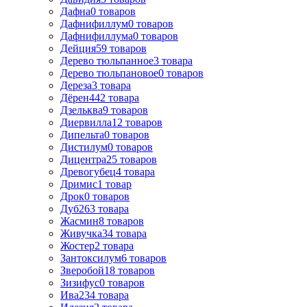
Дафна
0
товаров
Дафнифиллум
0
товаров
Дафнифиллума
0
товаров
Дейция
59
товаров
Дерево тюльпанное
3
товара
Дерево тюльпановое
0
товаров
Дереза
3
товара
Дёрен
442
товара
Дзельква
9
товаров
Диервилла
12
товаров
Дипельта
0
товаров
Дистилум
0
товаров
Дицентра
25
товаров
Древогубец
4
товара
Дримис
1
товар
Дрок
0
товаров
Дуб
263
товара
Жасмин
8
товаров
Живучка
34
товара
Жостер
2
товара
Зантоксилум
6
товаров
Зверобой
18
товаров
Зизифус
0
товаров
Ива
234
товара