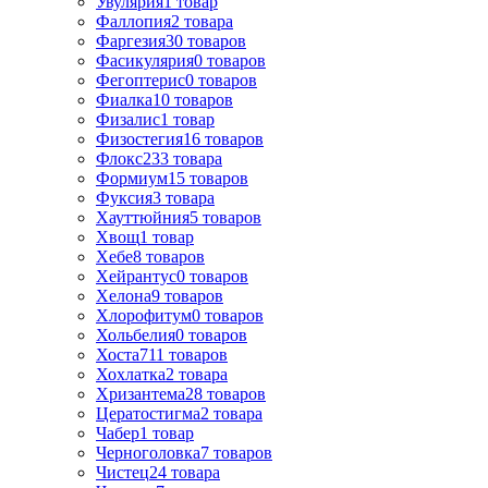
Увулярия
1
товар
Фаллопия
2
товара
Фаргезия
30
товаров
Фасикулярия
0
товаров
Фегоптерис
0
товаров
Фиалка
10
товаров
Физалис
1
товар
Физостегия
16
товаров
Флокс
233
товара
Формиум
15
товаров
Фуксия
3
товара
Хауттюйния
5
товаров
Хвощ
1
товар
Хебе
8
товаров
Хейрантус
0
товаров
Хелона
9
товаров
Хлорофитум
0
товаров
Хольбелия
0
товаров
Хоста
711
товаров
Хохлатка
2
товара
Хризантема
28
товаров
Цератостигма
2
товара
Чабер
1
товар
Черноголовка
7
товаров
Чистец
24
товара