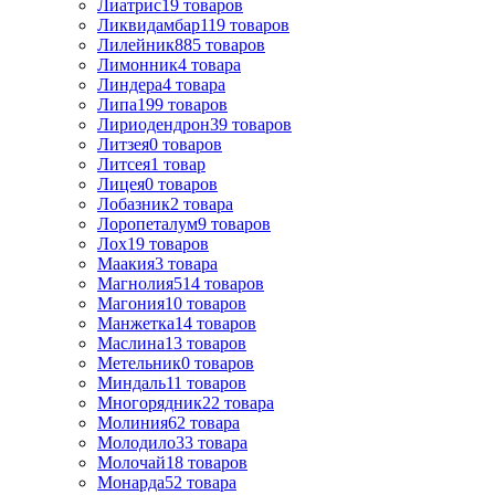
Лиатрис
19
товаров
Ликвидамбар
119
товаров
Лилейник
885
товаров
Лимонник
4
товара
Линдера
4
товара
Липа
199
товаров
Лириодендрон
39
товаров
Литзея
0
товаров
Литсея
1
товар
Лицея
0
товаров
Лобазник
2
товара
Лоропеталум
9
товаров
Лох
19
товаров
Маакия
3
товара
Магнолия
514
товаров
Магония
10
товаров
Манжетка
14
товаров
Маслина
13
товаров
Метельник
0
товаров
Миндаль
11
товаров
Многорядник
22
товара
Молиния
62
товара
Молодило
33
товара
Молочай
18
товаров
Монарда
52
товара