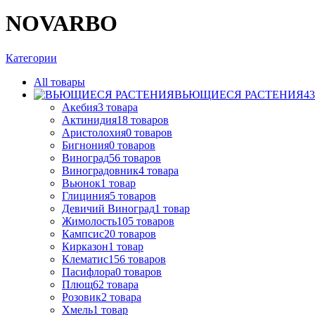
NOVARBO
Категории
All
товары
ВЬЮЩИЕСЯ РАСТЕНИЯ
43
Акебия
3
товара
Актинидия
18
товаров
Аристолохия
0
товаров
Бигнония
0
товаров
Виноград
56
товаров
Виноградовник
4
товара
Вьюнок
1
товар
Глициния
5
товаров
Девичий Виноград
1
товар
Жимолость
105
товаров
Кампсис
20
товаров
Кирказон
1
товар
Клематис
156
товаров
Пасифлора
0
товаров
Плющ
62
товара
Розовик
2
товара
Хмель
1
товар