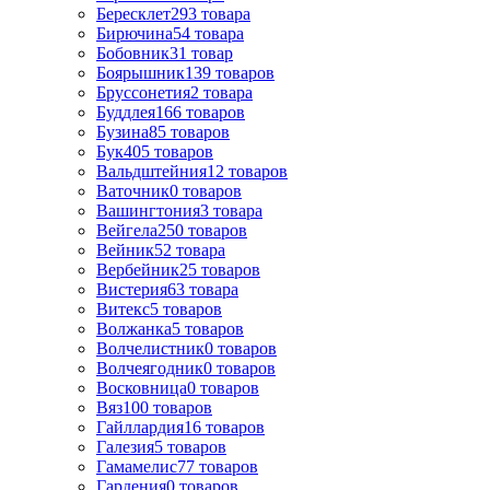
Бересклет
293
товара
Бирючина
54
товара
Бобовник
31
товар
Боярышник
139
товаров
Бруссонетия
2
товара
Буддлея
166
товаров
Бузина
85
товаров
Бук
405
товаров
Вальдштейния
12
товаров
Ваточник
0
товаров
Вашингтония
3
товара
Вейгела
250
товаров
Вейник
52
товара
Вербейник
25
товаров
Вистерия
63
товара
Витекс
5
товаров
Волжанка
5
товаров
Волчелистник
0
товаров
Волчеягодник
0
товаров
Восковница
0
товаров
Вяз
100
товаров
Гайллардия
16
товаров
Галезия
5
товаров
Гамамелис
77
товаров
Гардения
0
товаров