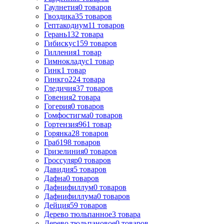
Гаулнетия
0
товаров
Гвоздика
35
товаров
Гептакодиум
11
товаров
Герань
132
товара
Гибискус
159
товаров
Гилления
1
товар
Гимнокладус
1
товар
Гинк
1
товар
Гинкго
224
товара
Гледичия
37
товаров
Говения
2
товара
Гогерия
0
товаров
Гомфостигма
0
товаров
Гортензия
961
товар
Горянка
28
товаров
Граб
198
товаров
Гризелиния
0
товаров
Гроссуляр
0
товаров
Давидия
5
товаров
Дафна
0
товаров
Дафнифиллум
0
товаров
Дафнифиллума
0
товаров
Дейция
59
товаров
Дерево тюльпанное
3
товара
Дерево тюльпановое
0
товаров