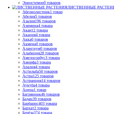
Эриостемон
0
товаров
ЛИСТВЕННЫЕ РАСТЕН
Абелиолистник
1
товар
Абелия
5
товаров
Азалия
196
товаров
Азимина
4
товара
Акант
2
товара
Акация
4
товара
Акка
0
товаров
Акмена
0
товаров
Алангиум
0
товаров
Альбиция
28
товаров
Амелосорбус
3
товара
Аморфа
3
товара
Аралия
4
товара
Астильба
50
товаров
Астра
125
товаров
Астранция
14
товаров
Аукуба
4
товара
Ацена
1
товар
Багрянник
46
товаров
Бадан
39
товаров
Барбарис
403
товара
Бархат
2
товара
Берёза
374
товара