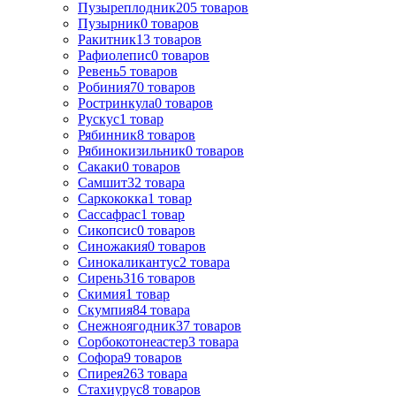
Пузыреплодник
205
товаров
Пузырник
0
товаров
Ракитник
13
товаров
Рафиолепис
0
товаров
Ревень
5
товаров
Робиния
70
товаров
Ростринкула
0
товаров
Рускус
1
товар
Рябинник
8
товаров
Рябинокизильник
0
товаров
Сакаки
0
товаров
Самшит
32
товара
Саркококка
1
товар
Сассафрас
1
товар
Сикопсис
0
товаров
Синожакия
0
товаров
Синокаликантус
2
товара
Сирень
316
товаров
Скимия
1
товар
Скумпия
84
товара
Снежноягодник
37
товаров
Сорбокотонеастер
3
товара
Софора
9
товаров
Спирея
263
товара
Стахиурус
8
товаров