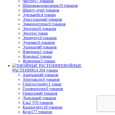
Чистоус
7
товаров
Ширококолокольчик
19
товаров
Шнитт-лук
0
товаров
Эдельвейс
4
товара
Эльсгольция
0
товаров
Эмменоптерис
0
товаров
Энотера
10
товаров
Энсета
1
товар
Эремурус
0
товаров
Эукомис
0
товаров
Эхинацея
0
товаров
Язвенник
1
товар
Ясколка
2
товара
Ясменник
3
товара
ХВОЙНЫЕ
РАСТЕНИЯ
14 204
товара
Араукария
6
товаров
Атротаксис
0
товаров
Глиптостробус
1
товар
Головчатотис
0
товаров
Гревиллея
0
товаров
Дизельма
0
товаров
Ель
2 570
товаров
Калоцедрус
18
товаров
Кедр
177
товаров