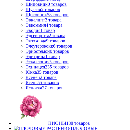
Шиповник
0
товаров
Шуазия
5
товаров
Щитовник
58
товаров
Эвкалипт
3
товара
Эвкоммия
4
товара
Эводия
1
товар
Эдгевортия
2
товара
Экзохорда
9
товаров
Элеутерококк
6
товаров
Эриостемон
0
товаров
Эритрина
1
товар
Эскаллония
5
товаров
Эхинацея
235
товаров
Юкка
35
товаров
Ясенец
2
товара
Ясень
55
товаров
Яснотка
27
товаров
ПИОНЫ
188
товаров
ПЛОДОВЫЕ