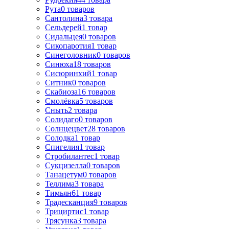
Рута
0
товаров
Сантолина
3
товара
Сельдерей
1
товар
Сидальцея
0
товаров
Сикопаротия
1
товар
Синеголовник
0
товаров
Синюха
18
товаров
Сисюринхий
1
товар
Ситник
0
товаров
Скабиоза
16
товаров
Смолёвка
5
товаров
Сныть
2
товара
Солидаго
0
товаров
Солнцецвет
28
товаров
Солодка
1
товар
Спигелия
1
товар
Стробилантес
1
товар
Сукцизелла
0
товаров
Танацетум
0
товаров
Теллима
3
товара
Тимьян
61
товар
Традесканция
9
товаров
Трициртис
1
товар
Трясунка
3
товара