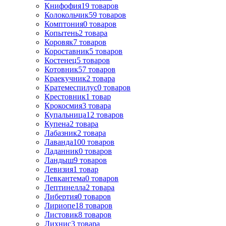
Книфофия
19
товаров
Колокольчик
59
товаров
Комптония
0
товаров
Копытень
2
товара
Коровяк
7
товаров
Короставник
5
товаров
Костенец
5
товаров
Котовник
57
товаров
Краекучник
2
товара
Кратемеспилус
0
товаров
Крестовник
1
товар
Крокосмия
3
товара
Купальница
12
товаров
Купена
2
товара
Лабазник
2
товара
Лаванда
100
товаров
Ладанник
0
товаров
Ландыш
9
товаров
Левизия
1
товар
Левкантема
0
товаров
Лептинелла
2
товара
Либертия
0
товаров
Лириопе
18
товаров
Листовик
8
товаров
Лихнис
3
товара