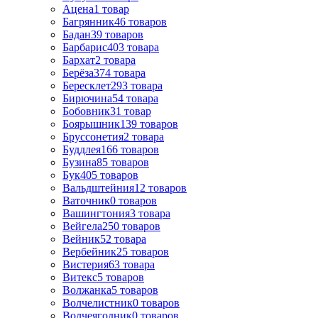
Ацена
1
товар
Багрянник
46
товаров
Бадан
39
товаров
Барбарис
403
товара
Бархат
2
товара
Берёза
374
товара
Бересклет
293
товара
Бирючина
54
товара
Бобовник
31
товар
Боярышник
139
товаров
Бруссонетия
2
товара
Буддлея
166
товаров
Бузина
85
товаров
Бук
405
товаров
Вальдштейния
12
товаров
Ваточник
0
товаров
Вашингтония
3
товара
Вейгела
250
товаров
Вейник
52
товара
Вербейник
25
товаров
Вистерия
63
товара
Витекс
5
товаров
Волжанка
5
товаров
Волчелистник
0
товаров
Волчеягодник
0
товаров