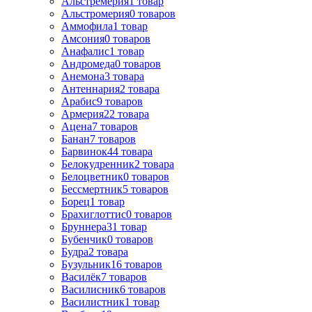
Альстрёмерия
1
товар
Альстромерия
0
товаров
Аммофила
1
товар
Амсония
0
товаров
Анафалис
1
товар
Андромеда
0
товаров
Анемона
3
товара
Антеннария
2
товара
Арабис
9
товаров
Армерия
22
товара
Ацена
7
товаров
Банан
7
товаров
Барвинок
44
товара
Белокудренник
2
товара
Белоцветник
0
товаров
Бессмертник
5
товаров
Борец
1
товар
Брахиглоттис
0
товаров
Бруннера
31
товар
Бубенчик
0
товаров
Будра
2
товара
Бузульник
16
товаров
Василёк
7
товаров
Василисник
6
товаров
Василистник
1
товар