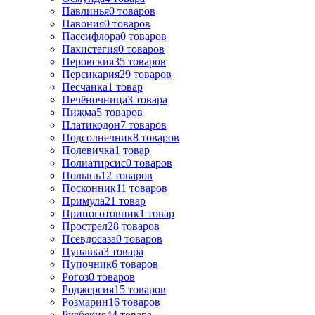
Павлинья
0
товаров
Павония
0
товаров
Пассифлора
0
товаров
Пахистегия
0
товаров
Перовския
35
товаров
Персикария
29
товаров
Песчанка
1
товар
Печёночница
3
товара
Пижма
5
товаров
Платикодон
7
товаров
Подсолнечник
8
товаров
Полевичка
1
товар
Полиатирсис
0
товаров
Полынь
12
товаров
Посконник
11
товаров
Примула
21
товар
Приноготовник
1
товар
Прострел
28
товаров
Псевдосаза
0
товаров
Пупавка
3
товара
Пупочник
6
товаров
Рогоз
0
товаров
Роджерсия
15
товаров
Розмарин
16
товаров
Рудбекия
44
товара