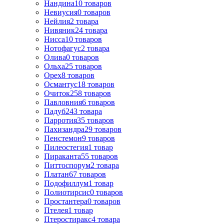
Нандина
10
товаров
Невиусия
0
товаров
Нейлия
2
товара
Нивяник
24
товара
Нисса
10
товаров
Нотофагус
2
товара
Олива
0
товаров
Ольха
25
товаров
Орех
8
товаров
Османтус
18
товаров
Очиток
258
товаров
Павловния
6
товаров
Падуб
243
товара
Парротия
35
товаров
Пахизандра
29
товаров
Пенстемон
9
товаров
Пилеостегия
1
товар
Пираканта
55
товаров
Питтоспорум
2
товара
Платан
67
товаров
Подофиллум
1
товар
Полиотирсис
0
товаров
Простантера
0
товаров
Птелея
1
товар
Птеростиракс
4
товара