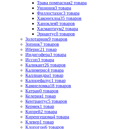
Трава помпасная
2
товара
Унциния
3
товара
Филлостахис
3
товара
Хаконехлоа
35
товаров
Ханоклея
0
товаров
Хасмантиум
2
товара
Эриантус
0
товаров
Золотарник
9
товаров
Зопник
7
товаров
Иберис
21
товар
Индигофера
3
товара
Иссоп
3
товара
Каликант
26
товаров
Калимерис
4
товара
Каллиандра
1
товар
Калоцефалус
1
товар
Камнеломка
18
товаров
Катран
0
товаров
Келерия
1
товар
Кентрантус
5
товаров
Кермек
1
товар
Кипрей
2
товара
Киренгешома
4
товара
Клевер
1
товар
Клопогон
6
товаров