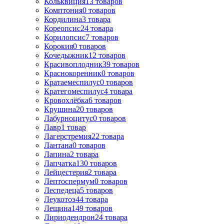
Кольквиция
13
товаров
Комптония
0
товаров
Кордилина
3
товара
Кореопсис
24
товара
Корилопсис
7
товаров
Корокия
0
товаров
Кочедыжник
12
товаров
Красивоплодник
39
товаров
Краснокоренник
0
товаров
Кратаемеспилус
0
товаров
Кратегомеспилус
4
товара
Кровохлёбка
6
товаров
Крушина
20
товаров
Лабурноцитус
0
товаров
Лавр
1
товар
Лагерстремия
22
товара
Лантана
0
товаров
Лапина
2
товара
Лапчатка
130
товаров
Лейцестерия
2
товара
Лептоспермум
0
товаров
Леспедеца
5
товаров
Леукотоэ
44
товара
Лещина
149
товаров
Лиpиодендpон
24
товара