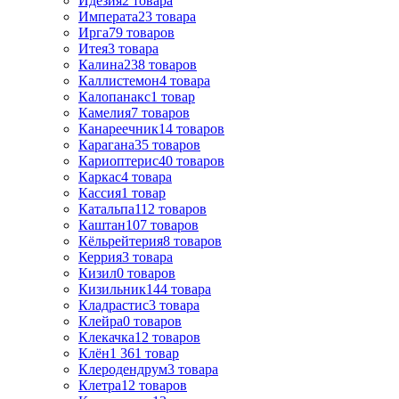
Идезия
2
товара
Императа
23
товара
Ирга
79
товаров
Итея
3
товара
Калина
238
товаров
Каллистемон
4
товара
Калопанакс
1
товар
Камелия
7
товаров
Канареечник
14
товаров
Карагана
35
товаров
Кариоптерис
40
товаров
Каркас
4
товара
Кассия
1
товар
Катальпа
112
товаров
Каштан
107
товаров
Кёльрейтерия
8
товаров
Керрия
3
товара
Кизил
0
товаров
Кизильник
144
товара
Кладрастис
3
товара
Клейра
0
товаров
Клекачка
12
товаров
Клён
1 361
товар
Клеродендрум
3
товара
Клетра
12
товаров