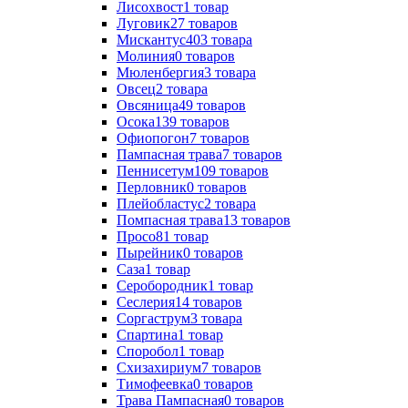
Лисохвост
1
товар
Луговик
27
товаров
Мискантус
403
товара
Молиния
0
товаров
Мюленбергия
3
товара
Овсец
2
товара
Овсяница
49
товаров
Осока
139
товаров
Офиопогон
7
товаров
Пампасная трава
7
товаров
Пеннисетум
109
товаров
Перловник
0
товаров
Плейобластус
2
товара
Помпасная трава
13
товаров
Просо
81
товар
Пырейник
0
товаров
Саза
1
товар
Серобородник
1
товар
Сеслерия
14
товаров
Соргаструм
3
товара
Спартина
1
товар
Споробол
1
товар
Схизахириум
7
товаров
Тимофеевка
0
товаров
Трава Пампасная
0
товаров