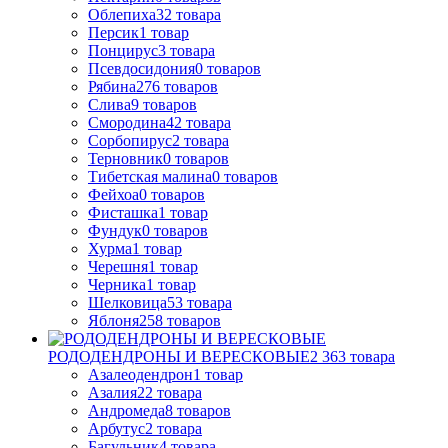
Облепиха
32
товара
Персик
1
товар
Понцирус
3
товара
Псевдосидония
0
товаров
Рябина
276
товаров
Слива
9
товаров
Смородина
42
товара
Сорбопирус
2
товара
Терновник
0
товаров
Тибетская малина
0
товаров
Фейхоа
0
товаров
Фисташка
1
товар
Фундук
0
товаров
Хурма
1
товар
Черешня
1
товар
Черника
1
товар
Шелковица
53
товара
Яблоня
258
товаров
РОДОДЕНДРОНЫ И ВЕРЕСКОВЫЕ
2 363
товара
Азалеодендрон
1
товар
Азалия
22
товара
Андромеда
8
товаров
Арбутус
2
товара
Багульник
4
товара