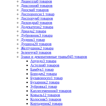
Дианелла
0
товаров
Диксония
0
товаров
Диосма
0
товаров
Диспоропсис
1
товар
Диспорум
0
товаров
Дихондра
0
товаров
Додекатеон
2
товара
Дриада
2
товара
Дубровник
3
товара
Дудник
1
товар
Душица
20
товаров
Желтушник
2
товара
Зеленчук
0
товаров
Злаки и декоративные травы
945
товаров
Арундо
3
товара
Астелия
0
товаров
Бамбук
1
товар
Бородач
2
товара
Булавоносец
1
товар
Бухарник
2
товара
Зубровка
1
товар
Каплесеменник
0
товаров
Ковыль
12
товаров
Колосняк
5
товаров
Кортадерия
2
товара