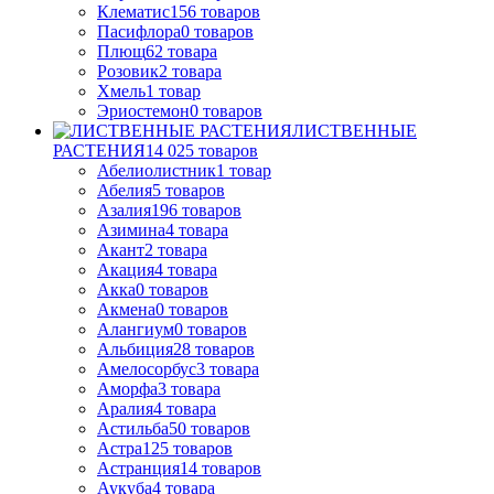
Клематис
156
товаров
Пасифлора
0
товаров
Плющ
62
товара
Розовик
2
товара
Хмель
1
товар
Эриостемон
0
товаров
ЛИСТВЕННЫЕ
РАСТЕНИЯ
14 025
товаров
Абелиолистник
1
товар
Абелия
5
товаров
Азалия
196
товаров
Азимина
4
товара
Акант
2
товара
Акация
4
товара
Акка
0
товаров
Акмена
0
товаров
Алангиум
0
товаров
Альбиция
28
товаров
Амелосорбус
3
товара
Аморфа
3
товара
Аралия
4
товара
Астильба
50
товаров
Астра
125
товаров
Астранция
14
товаров
Аукуба
4
товара