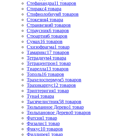
Стефанандра
11
товаров
Стиракс
4
товара
Стифнолобиум
8
товаров
Стокезия
4
товара
Странвезия
0
товаров
Страусник
6
товаров
Стюартия
6
товаров
Сумах
16
товаров
Схизофрагма
1
товар
Тамарикс
17
товаров
Тетрадиум
4
товара
Тетрацентрон
1
товар
Тиарелла
13
товаров
Тополь
16
товаров
Трахелоспермум
5
товаров
Трахикарпус
12
товаров
Триптеригия
1
товар
Туна
4
товара
Тысячелистник
58
товаров
Тюльпанное Дерево
1
товар
Тюльпановое Дерево
0
товаров
Фатсия
1
товар
Физалис
1
товар
Фикус
10
товаров
Филлирея
1
товар