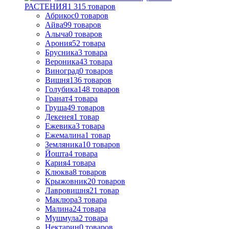
РАСТЕНИЯ
1 315
товаров
Абрикос
0
товаров
Айва
99
товаров
Алыча
0
товаров
Арония
52
товара
Брусника
3
товара
Вероника
43
товара
Виноград
0
товаров
Вишня
136
товаров
Голубика
148
товаров
Гранат
4
товара
Груша
49
товаров
Декенея
1
товар
Ежевика
3
товара
Ежемалина
1
товар
Земляника
10
товаров
Йошта
4
товара
Кария
4
товара
Клюква
8
товаров
Крыжовник
20
товаров
Лавровишня
21
товар
Маклюра
3
товара
Малина
24
товара
Мушмула
2
товара
Нектарин
0
товаров