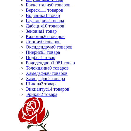
Брукенталия
0
товаров
Вереск
111
товаров
Водяника
1
товар
Гаультерия
2
товара
Дабеция
10
товаров
Зеновия
1
товар
Кальмия
26
товаров
Лиония
0
товаров
Оксидендрум
0
товаров
Пиерис
93
товара
Подбел
1
товар
Рододендрон
1 981
товар
Толокнянка
0
товаров
Хамедафна
0
товаров
Хамедафне
2
товара
Шикша
2
товара
Энкиантус
14
товаров
Эрика
82
товара