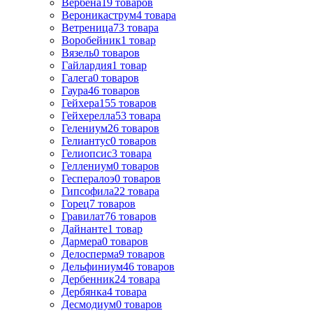
Вербена
19
товаров
Вероникаструм
4
товара
Ветреница
73
товара
Воробейник
1
товар
Вязель
0
товаров
Гайлардия
1
товар
Галега
0
товаров
Гаура
46
товаров
Гейхера
155
товаров
Гейхерелла
53
товара
Гелениум
26
товаров
Гелиантус
0
товаров
Гелиопсис
3
товара
Геллениум
0
товаров
Геспералоэ
0
товаров
Гипсофила
22
товара
Горец
7
товаров
Гравилат
76
товаров
Дайнанте
1
товар
Дармера
0
товаров
Делосперма
9
товаров
Дельфиниум
46
товаров
Дербенник
24
товара
Дербянка
4
товара
Десмодиум
0
товаров