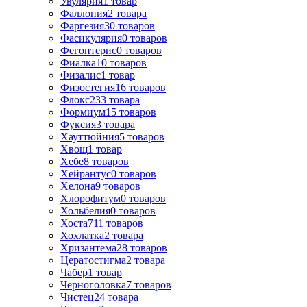
Увулярия
1
товар
Фаллопия
2
товара
Фаргезия
30
товаров
Фасикулярия
0
товаров
Фегоптерис
0
товаров
Фиалка
10
товаров
Физалис
1
товар
Физостегия
16
товаров
Флокс
233
товара
Формиум
15
товаров
Фуксия
3
товара
Хауттюйния
5
товаров
Хвощ
1
товар
Хебе
8
товаров
Хейрантус
0
товаров
Хелона
9
товаров
Хлорофитум
0
товаров
Хольбелия
0
товаров
Хоста
711
товаров
Хохлатка
2
товара
Хризантема
28
товаров
Цератостигма
2
товара
Чабер
1
товар
Черноголовка
7
товаров
Чистец
24
товара