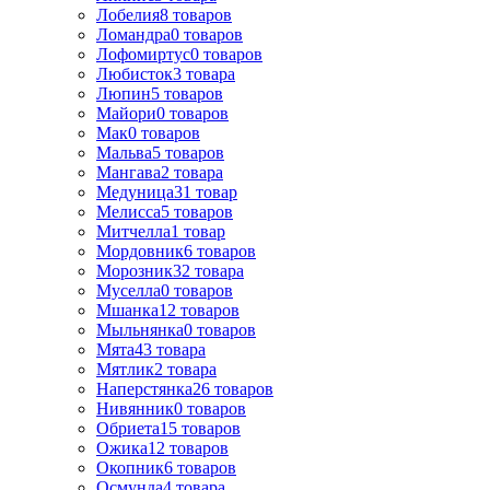
Лобелия
8
товаров
Ломандра
0
товаров
Лофомиртус
0
товаров
Любисток
3
товара
Люпин
5
товаров
Майори
0
товаров
Мак
0
товаров
Мальва
5
товаров
Мангава
2
товара
Медуница
31
товар
Мелисса
5
товаров
Митчелла
1
товар
Мордовник
6
товаров
Морозник
32
товара
Муселла
0
товаров
Мшанка
12
товаров
Мыльнянка
0
товаров
Мята
43
товара
Мятлик
2
товара
Наперстянка
26
товаров
Нивянник
0
товаров
Обриета
15
товаров
Ожика
12
товаров
Окопник
6
товаров
Осмунда
4
товара