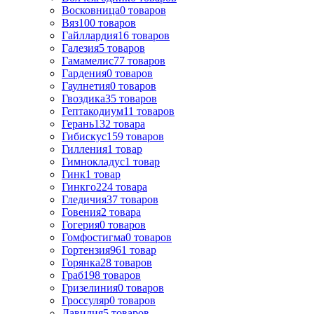
Восковница
0
товаров
Вяз
100
товаров
Гайллардия
16
товаров
Галезия
5
товаров
Гамамелис
77
товаров
Гардения
0
товаров
Гаулнетия
0
товаров
Гвоздика
35
товаров
Гептакодиум
11
товаров
Герань
132
товара
Гибискус
159
товаров
Гилления
1
товар
Гимнокладус
1
товар
Гинк
1
товар
Гинкго
224
товара
Гледичия
37
товаров
Говения
2
товара
Гогерия
0
товаров
Гомфостигма
0
товаров
Гортензия
961
товар
Горянка
28
товаров
Граб
198
товаров
Гризелиния
0
товаров
Гроссуляр
0
товаров
Давидия
5
товаров