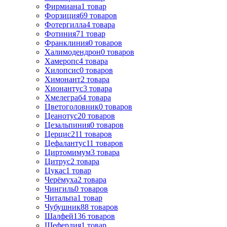
Фирмиана
1
товар
Форзиция
69
товаров
Фотергилла
4
товара
Фотиния
71
товар
Франклиния
0
товаров
Халимодендрон
0
товаров
Хамеропс
4
товара
Хилопсис
0
товаров
Химонант
2
товара
Хионантус
3
товара
Хмелеграб
4
товара
Цветоголовник
0
товаров
Цеанотус
20
товаров
Цезальпиния
0
товаров
Церцис
211
товаров
Цефалантус
11
товаров
Циртомимум
3
товара
Цитрус
2
товара
Цукас
1
товар
Черёмуха
2
товара
Чингиль
0
товаров
Читальпа
1
товар
Чубушник
88
товаров
Шалфей
136
товаров
Шефердия
1
товар