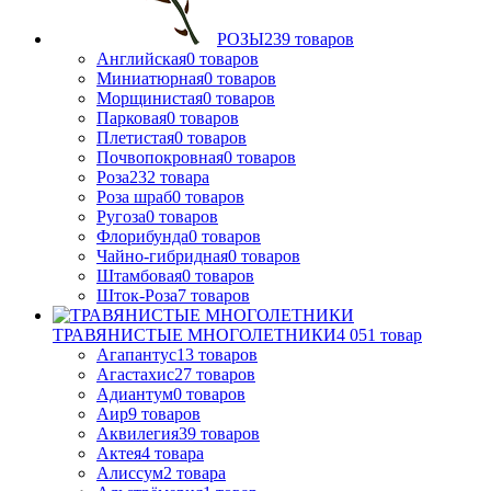
РОЗЫ
239
товаров
Английская
0
товаров
Миниатюрная
0
товаров
Морщинистая
0
товаров
Парковая
0
товаров
Плетистая
0
товаров
Почвопокровная
0
товаров
Роза
232
товара
Роза шраб
0
товаров
Ругоза
0
товаров
Флорибунда
0
товаров
Чайно-гибридная
0
товаров
Штамбовая
0
товаров
Шток-Роза
7
товаров
ТРАВЯНИСТЫЕ МНОГОЛЕТНИКИ
4 051
товар
Агапантус
13
товаров
Агастахис
27
товаров
Адиантум
0
товаров
Аир
9
товаров
Аквилегия
39
товаров
Актея
4
товара
Алиссум
2
товара