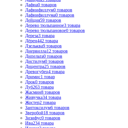
Дафна
0
товаров
Дафнифиллум
0
товаров
Дафнифиллума
0
товаров
Дейция
59
товаров
Дерево тюльпанное
3
товара
Дерево тюльпановое
0
товаров
Дереза
3
товара
Дёрен
442
товара
Дзельква
9
товаров
Диервилла
12
товаров
Дипельта
0
товаров
Дистилум
0
товаров
Дицентра
25
товаров
Древогубец
4
товара
Дримис
1
товар
Дрок
0
товаров
Дуб
263
товара
Жасмин
8
товаров
Живучка
34
товара
Жостер
2
товара
Зантоксилум
6
товаров
Зверобой
18
товаров
Зизифус
0
товаров
Ива
234
товара