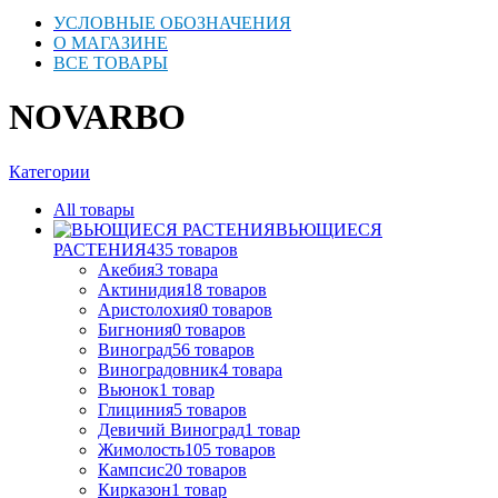
УСЛОВНЫЕ ОБОЗНАЧЕНИЯ
О МАГАЗИНЕ
ВСЕ ТОВАРЫ
NOVARBO
Категории
All
товары
ВЬЮЩИЕСЯ
РАСТЕНИЯ
435
товаров
Акебия
3
товара
Актинидия
18
товаров
Аристолохия
0
товаров
Бигнония
0
товаров
Виноград
56
товаров
Виноградовник
4
товара
Вьюнок
1
товар
Глициния
5
товаров
Девичий Виноград
1
товар
Жимолость
105
товаров
Кампсис
20
товаров
Кирказон
1
товар