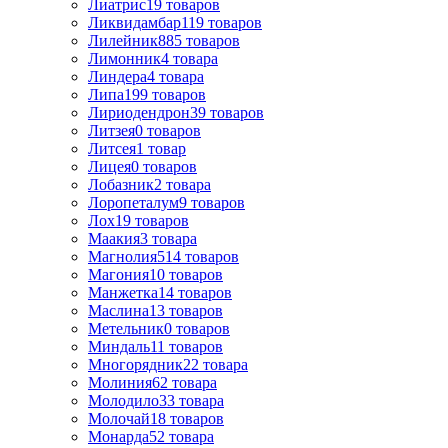
Лиатрис
19
товаров
Ликвидамбар
119
товаров
Лилейник
885
товаров
Лимонник
4
товара
Линдера
4
товара
Липа
199
товаров
Лириодендрон
39
товаров
Литзея
0
товаров
Литсея
1
товар
Лицея
0
товаров
Лобазник
2
товара
Лоропеталум
9
товаров
Лох
19
товаров
Маакия
3
товара
Магнолия
514
товаров
Магония
10
товаров
Манжетка
14
товаров
Маслина
13
товаров
Метельник
0
товаров
Миндаль
11
товаров
Многорядник
22
товара
Молиния
62
товара
Молодило
33
товара
Молочай
18
товаров
Монарда
52
товара