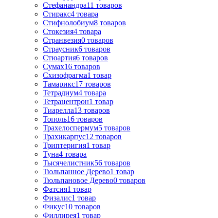
Стефанандра
11
товаров
Стиракс
4
товара
Стифнолобиум
8
товаров
Стокезия
4
товара
Странвезия
0
товаров
Страусник
6
товаров
Стюартия
6
товаров
Сумах
16
товаров
Схизофрагма
1
товар
Тамарикс
17
товаров
Тетрадиум
4
товара
Тетрацентрон
1
товар
Тиарелла
13
товаров
Тополь
16
товаров
Трахелоспермум
5
товаров
Трахикарпус
12
товаров
Триптеригия
1
товар
Туна
4
товара
Тысячелистник
56
товаров
Тюльпанное Дерево
1
товар
Тюльпановое Дерево
0
товаров
Фатсия
1
товар
Физалис
1
товар
Фикус
10
товаров
Филлирея
1
товар