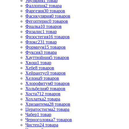
Увулярия
1
товар
Фаллопия
2
товара
Фаргезия
30
товаров
Фасикулярия
0
товаров
Фегоптерис
0
товаров
Фиалка
10
товаров
Физалис
1
товар
Физостегия
16
товаров
Флокс
231
товар
Формиум
15
товаров
Фуксия
3
товара
Хауттюйния
5
товаров
Хвощ
1
товар
Хебе
8
товаров
Хейрантус
0
товаров
Хелона
9
товаров
Хлорофитум
0
товаров
Хольбелия
0
товаров
Хоста
712
товаров
Хохлатка
2
товара
Хризантема
28
товаров
Цератостигма
2
товара
Чабер
1
товар
Черноголовка
7
товаров
Чистец
24
товара