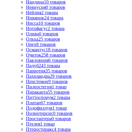
Нандина
10
товаров
Невиусия
0
товаров
Нейлия
2
товара
Нивяник
24
товара
Нисса
10
товаров
Нотофагус
2
товара
Олива
0
товаров
Ольха
25
товаров
Орех
8
товаров
Османтус
18
товаров
Очиток
258
товаров
Павловния
6
товаров
Падуб
243
товара
Парротия
35
товаров
Пахизандра
29
товаров
Пенстемон
9
товаров
Пилеостегия
1
товар
Пираканта
55
товаров
Питтоспорум
2
товара
Платан
67
товаров
Подофиллум
1
товар
Полиотирсис
0
товаров
Простантера
0
товаров
Птелея
1
товар
Птеростиракс
4
товара