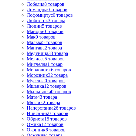
Лобелия
8
товаров
Ломандра
0
товаров
Лофомиртус
0
товаров
Любисток
3
товара
Люпин
5
товаров
Майори
0
товаров
Мак
0
товаров
Мальва
5
товаров
Мангава
2
товара
Медуница
33
товара
Мелисса
5
товаров
Митчелла
1
товар
Мордовник
6
товаров
Морозник
32
товара
Муселла
0
товаров
Мшанка
12
товаров
Мыльнянка
0
товаров
Мята
43
товара
Мятлик
2
товара
Наперстянка
26
товаров
Нивянник
0
товаров
Обриета
15
товаров
Ожика
12
товаров
Окопник
6
товаров
Осмунда
4
товара