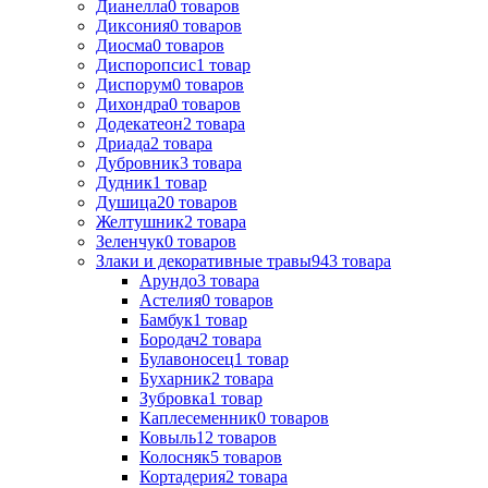
Дианелла
0
товаров
Диксония
0
товаров
Диосма
0
товаров
Диспоропсис
1
товар
Диспорум
0
товаров
Дихондра
0
товаров
Додекатеон
2
товара
Дриада
2
товара
Дубровник
3
товара
Дудник
1
товар
Душица
20
товаров
Желтушник
2
товара
Зеленчук
0
товаров
Злаки и декоративные травы
943
товара
Арундо
3
товара
Астелия
0
товаров
Бамбук
1
товар
Бородач
2
товара
Булавоносец
1
товар
Бухарник
2
товара
Зубровка
1
товар
Каплесеменник
0
товаров
Ковыль
12
товаров
Колосняк
5
товаров
Кортадерия
2
товара