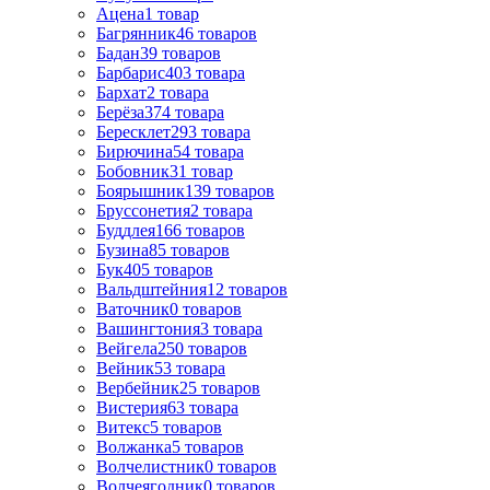
Ацена
1
товар
Багрянник
46
товаров
Бадан
39
товаров
Барбарис
403
товара
Бархат
2
товара
Берёза
374
товара
Бересклет
293
товара
Бирючина
54
товара
Бобовник
31
товар
Боярышник
139
товаров
Бруссонетия
2
товара
Буддлея
166
товаров
Бузина
85
товаров
Бук
405
товаров
Вальдштейния
12
товаров
Ваточник
0
товаров
Вашингтония
3
товара
Вейгела
250
товаров
Вейник
53
товара
Вербейник
25
товаров
Вистерия
63
товара
Витекс
5
товаров
Волжанка
5
товаров
Волчелистник
0
товаров
Волчеягодник
0
товаров