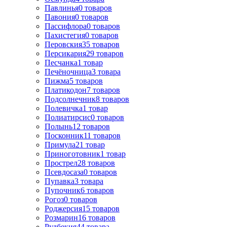
Павлинья
0
товаров
Павония
0
товаров
Пассифлора
0
товаров
Пахистегия
0
товаров
Перовския
35
товаров
Персикария
29
товаров
Песчанка
1
товар
Печёночница
3
товара
Пижма
5
товаров
Платикодон
7
товаров
Подсолнечник
8
товаров
Полевичка
1
товар
Полиатирсис
0
товаров
Полынь
12
товаров
Посконник
11
товаров
Примула
21
товар
Приноготовник
1
товар
Прострел
28
товаров
Псевдосаза
0
товаров
Пупавка
3
товара
Пупочник
6
товаров
Рогоз
0
товаров
Роджерсия
15
товаров
Розмарин
16
товаров
Рудбекия
44
товара