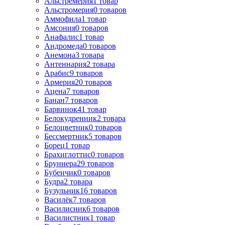
Альстрёмерия
1
товар
Альстромерия
0
товаров
Аммофила
1
товар
Амсония
0
товаров
Анафалис
1
товар
Андромеда
0
товаров
Анемона
3
товара
Антеннария
2
товара
Арабис
9
товаров
Армерия
20
товаров
Ацена
7
товаров
Банан
7
товаров
Барвинок
41
товар
Белокудренник
2
товара
Белоцветник
0
товаров
Бессмертник
5
товаров
Борец
1
товар
Брахиглоттис
0
товаров
Бруннера
29
товаров
Бубенчик
0
товаров
Будра
2
товара
Бузульник
16
товаров
Василёк
7
товаров
Василисник
6
товаров
Василистник
1
товар