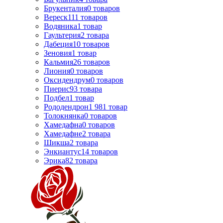
Брукенталия
0
товаров
Вереск
111
товаров
Водяника
1
товар
Гаультерия
2
товара
Дабеция
10
товаров
Зеновия
1
товар
Кальмия
26
товаров
Лиония
0
товаров
Оксидендрум
0
товаров
Пиерис
93
товара
Подбел
1
товар
Рододендрон
1 981
товар
Толокнянка
0
товаров
Хамедафна
0
товаров
Хамедафне
2
товара
Шикша
2
товара
Энкиантус
14
товаров
Эрика
82
товара