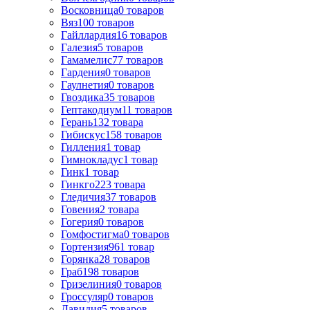
Восковница
0
товаров
Вяз
100
товаров
Гайллардия
16
товаров
Галезия
5
товаров
Гамамелис
77
товаров
Гардения
0
товаров
Гаулнетия
0
товаров
Гвоздика
35
товаров
Гептакодиум
11
товаров
Герань
132
товара
Гибискус
158
товаров
Гилления
1
товар
Гимнокладус
1
товар
Гинк
1
товар
Гинкго
223
товара
Гледичия
37
товаров
Говения
2
товара
Гогерия
0
товаров
Гомфостигма
0
товаров
Гортензия
961
товар
Горянка
28
товаров
Граб
198
товаров
Гризелиния
0
товаров
Гроссуляр
0
товаров
Давидия
5
товаров