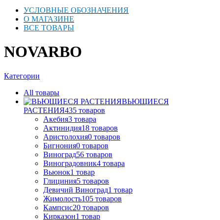
УСЛОВНЫЕ ОБОЗНАЧЕНИЯ
О МАГАЗИНЕ
ВСЕ ТОВАРЫ
NOVARBO
Категории
All
товары
ВЬЮЩИЕСЯ
РАСТЕНИЯ
435
товаров
Акебия
3
товара
Актинидия
18
товаров
Аристолохия
0
товаров
Бигнония
0
товаров
Виноград
56
товаров
Виноградовник
4
товара
Вьюнок
1
товар
Глициния
5
товаров
Девичий Виноград
1
товар
Жимолость
105
товаров
Кампсис
20
товаров
Кирказон
1
товар