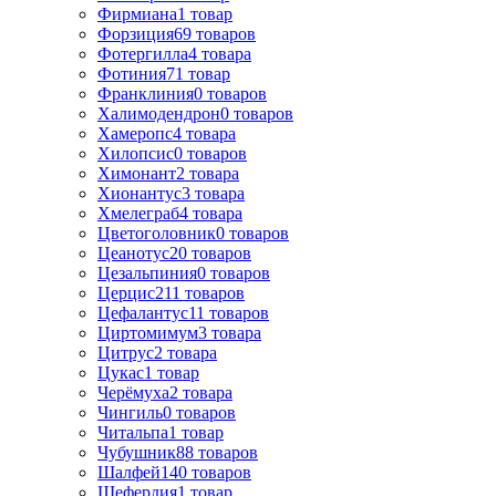
Фирмиана
1
товар
Форзиция
69
товаров
Фотергилла
4
товара
Фотиния
71
товар
Франклиния
0
товаров
Халимодендрон
0
товаров
Хамеропс
4
товара
Хилопсис
0
товаров
Химонант
2
товара
Хионантус
3
товара
Хмелеграб
4
товара
Цветоголовник
0
товаров
Цеанотус
20
товаров
Цезальпиния
0
товаров
Церцис
211
товаров
Цефалантус
11
товаров
Циртомимум
3
товара
Цитрус
2
товара
Цукас
1
товар
Черёмуха
2
товара
Чингиль
0
товаров
Читальпа
1
товар
Чубушник
88
товаров
Шалфей
140
товаров
Шефердия
1
товар