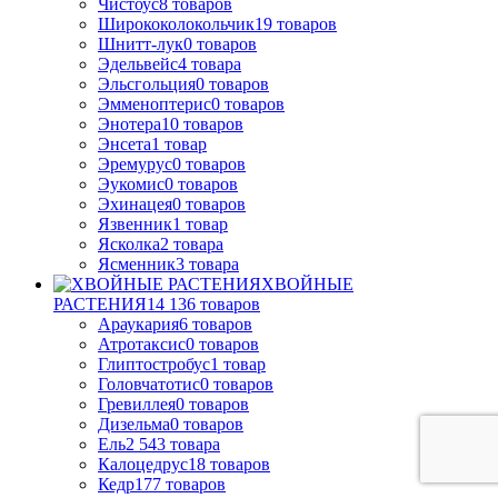
Чистоус
8
товаров
Ширококолокольчик
19
товаров
Шнитт-лук
0
товаров
Эдельвейс
4
товара
Эльсгольция
0
товаров
Эмменоптерис
0
товаров
Энотера
10
товаров
Энсета
1
товар
Эремурус
0
товаров
Эукомис
0
товаров
Эхинацея
0
товаров
Язвенник
1
товар
Ясколка
2
товара
Ясменник
3
товара
ХВОЙНЫЕ
РАСТЕНИЯ
14 136
товаров
Араукария
6
товаров
Атротаксис
0
товаров
Глиптостробус
1
товар
Головчатотис
0
товаров
Гревиллея
0
товаров
Дизельма
0
товаров
Ель
2 543
товара
Калоцедрус
18
товаров
Кедр
177
товаров