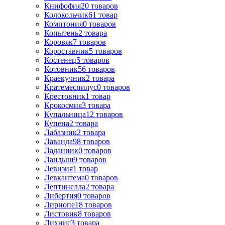
Книфофия
20
товаров
Колокольчик
61
товар
Комптония
0
товаров
Копытень
2
товара
Коровяк
7
товаров
Короставник
5
товаров
Костенец
5
товаров
Котовник
56
товаров
Краекучник
2
товара
Кратемеспилус
0
товаров
Крестовник
1
товар
Крокосмия
3
товара
Купальница
12
товаров
Купена
2
товара
Лабазник
2
товара
Лаванда
98
товаров
Ладанник
0
товаров
Ландыш
9
товаров
Левизия
1
товар
Левкантема
0
товаров
Лептинелла
2
товара
Либертия
0
товаров
Лириопе
18
товаров
Листовик
8
товаров
Лихнис
3
товара