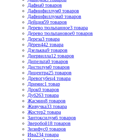
Дафна
0
товаров
Дафнифиллум
0
товаров
Дафнифиллума
0
товаров
Дейция
59
товаров
Дерево тюльпанное
3
товара
Дерево тюльпановое
0
товаров
Дереза
3
товара
Дёрен
442
товара
Дзельква
9
товаров
Диервилла
12
товаров
Дипельта
0
товаров
Дистилум
0
товаров
Дицентра
25
товаров
Древогубец
4
товара
Дримис
1
товар
Дрок
0
товаров
Дуб
263
товара
Жасмин
8
товаров
Живучка
33
товара
Жостер
2
товара
Зантоксилум
6
товаров
Зверобой
18
товаров
Зизифус
0
товаров
Ива
234
товара