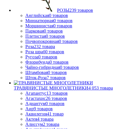
РОЗЫ
239
товаров
Английская
0
товаров
Миниатюрная
0
товаров
Морщинистая
0
товаров
Парковая
0
товаров
Плетистая
0
товаров
Почвопокровная
0
товаров
Роза
232
товара
Роза шраб
0
товаров
Ругоза
0
товаров
Флорибунда
0
товаров
Чайно-гибридная
0
товаров
Штамбовая
0
товаров
Шток-Роза
7
товаров
ТРАВЯНИСТЫЕ МНОГОЛЕТНИКИ
4 053
товара
Агапантус
13
товаров
Агастахис
26
товаров
Адиантум
0
товаров
Аир
9
товаров
Аквилегия
41
товар
Актея
4
товара
Алиссум
2
товара