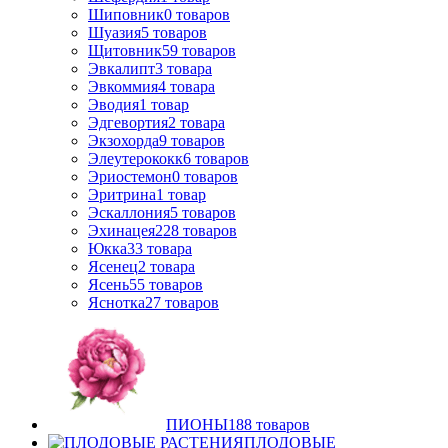
Шиповник
0
товаров
Шуазия
5
товаров
Щитовник
59
товаров
Эвкалипт
3
товара
Эвкоммия
4
товара
Эводия
1
товар
Эдгевортия
2
товара
Экзохорда
9
товаров
Элеутерококк
6
товаров
Эриостемон
0
товаров
Эритрина
1
товар
Эскаллония
5
товаров
Эхинацея
228
товаров
Юкка
33
товара
Ясенец
2
товара
Ясень
55
товаров
Яснотка
27
товаров
ПИОНЫ
188
товаров
ПЛОДОВЫЕ