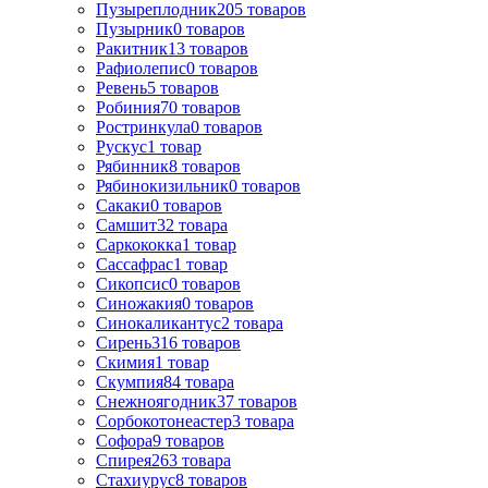
Пузыреплодник
205
товаров
Пузырник
0
товаров
Ракитник
13
товаров
Рафиолепис
0
товаров
Ревень
5
товаров
Робиния
70
товаров
Ростринкула
0
товаров
Рускус
1
товар
Рябинник
8
товаров
Рябинокизильник
0
товаров
Сакаки
0
товаров
Самшит
32
товара
Саркококка
1
товар
Сассафрас
1
товар
Сикопсис
0
товаров
Синожакия
0
товаров
Синокаликантус
2
товара
Сирень
316
товаров
Скимия
1
товар
Скумпия
84
товара
Снежноягодник
37
товаров
Сорбокотонеастер
3
товара
Софора
9
товаров
Спирея
263
товара
Стахиурус
8
товаров