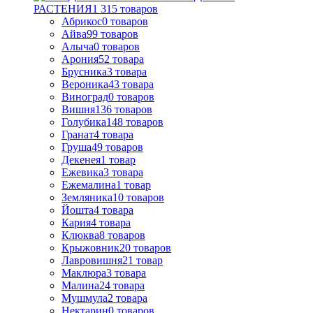
РАСТЕНИЯ
1 315
товаров
Абрикос
0
товаров
Айва
99
товаров
Алыча
0
товаров
Арония
52
товара
Брусника
3
товара
Вероника
43
товара
Виноград
0
товаров
Вишня
136
товаров
Голубика
148
товаров
Гранат
4
товара
Груша
49
товаров
Декенея
1
товар
Ежевика
3
товара
Ежемалина
1
товар
Земляника
10
товаров
Йошта
4
товара
Кария
4
товара
Клюква
8
товаров
Крыжовник
20
товаров
Лавровишня
21
товар
Маклюра
3
товара
Малина
24
товара
Мушмула
2
товара
Нектарин
0
товаров