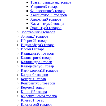
Трава помпасная
2
товара
Унциния
3
товара
Филлостахис
3
товара
Хаконехлоа
35
товаров
Ханоклея
0
товаров
Хасмантиум
2
товара
Эриантус
0
товаров
Золотарник
9
товаров
Зопник
7
товаров
Иберис
21
товар
Индигофера
3
товара
Иссоп
3
товара
Каликант
26
товаров
Калимерис
4
товара
Каллиандра
1
товар
Калоцефалус
1
товар
Камнеломка
18
товаров
Катран
0
товаров
Келерия
1
товар
Кентрантус
5
товаров
Кермек
1
товар
Кипрей
2
товара
Киренгешома
4
товара
Клевер
1
товар
Клопогон
6
товаров