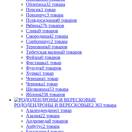
Облепиха
32
товара
Персик
1
товар
Понцирус
3
товара
Псевдосидония
0
товаров
Рябина
276
товаров
Слива
9
товаров
Смородина
42
товара
Сорбопирус
2
товара
Терновник
0
товаров
Тибетская малина
0
товаров
Фейхоа
0
товаров
Фисташка
1
товар
Фундук
0
товаров
Хурма
1
товар
Черешня
1
товар
Черника
1
товар
Шелковица
53
товара
Яблоня
258
товаров
РОДОДЕНДРОНЫ И ВЕРЕСКОВЫЕ
2 363
товара
Азалеодендрон
1
товар
Азалия
22
товара
Андромеда
8
товаров
Арбутус
2
товара
Багульник
4
товара