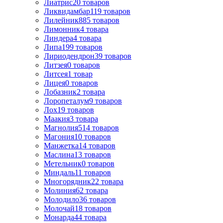
Лиатрис
20
товаров
Ликвидамбар
119
товаров
Лилейник
885
товаров
Лимонник
4
товара
Линдера
4
товара
Липа
199
товаров
Лириодендрон
39
товаров
Литзея
0
товаров
Литсея
1
товар
Лицея
0
товаров
Лобазник
2
товара
Лоропеталум
9
товаров
Лох
19
товаров
Маакия
3
товара
Магнолия
514
товаров
Магония
10
товаров
Манжетка
14
товаров
Маслина
13
товаров
Метельник
0
товаров
Миндаль
11
товаров
Многорядник
22
товара
Молиния
62
товара
Молодило
36
товаров
Молочай
18
товаров
Монарда
44
товара