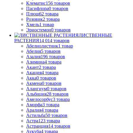
Клематис
156
товаров
Пасифлора
0
товаров
Плющ
62
товара
Розовик
2
товара
Хмель
1
товар
Эриостемон
0
товаров
ЛИСТВЕННЫЕ
РАСТЕНИЯ
14 014
товаров
Абелиолистник
1
товар
Абелия
5
товаров
Азалия
196
товаров
Азимина
4
товара
Акант
2
товара
Акация
4
товара
Акка
0
товаров
Акмена
0
товаров
Алангиум
0
товаров
Альбиция
28
товаров
Амелосорбус
3
товара
Аморфа
3
товара
Аралия
4
товара
Астильба
50
товаров
Астра
123
товара
Астранция
14
товаров
Аукуба
4
товара