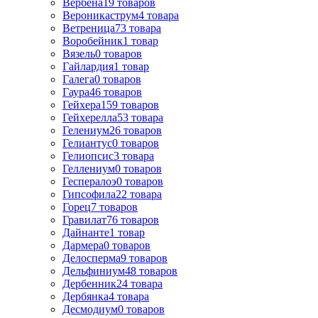
Вербена
19
товаров
Вероникаструм
4
товара
Ветреница
73
товара
Воробейник
1
товар
Вязель
0
товаров
Гайлардия
1
товар
Галега
0
товаров
Гаура
46
товаров
Гейхера
159
товаров
Гейхерелла
53
товара
Гелениум
26
товаров
Гелиантус
0
товаров
Гелиопсис
3
товара
Геллениум
0
товаров
Геспералоэ
0
товаров
Гипсофила
22
товара
Горец
7
товаров
Гравилат
76
товаров
Дайнанте
1
товар
Дармера
0
товаров
Делосперма
9
товаров
Дельфиниум
48
товаров
Дербенник
24
товара
Дербянка
4
товара
Десмодиум
0
товаров