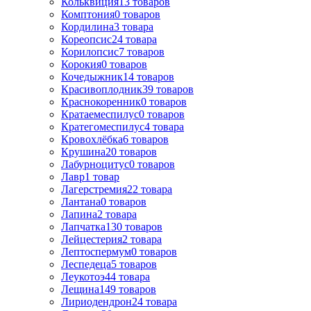
Кольквиция
13
товаров
Комптония
0
товаров
Кордилина
3
товара
Кореопсис
24
товара
Корилопсис
7
товаров
Корокия
0
товаров
Кочедыжник
14
товаров
Красивоплодник
39
товаров
Краснокоренник
0
товаров
Кратаемеспилус
0
товаров
Кратегомеспилус
4
товара
Кровохлёбка
6
товаров
Крушина
20
товаров
Лабурноцитус
0
товаров
Лавр
1
товар
Лагерстремия
22
товара
Лантана
0
товаров
Лапина
2
товара
Лапчатка
130
товаров
Лейцестерия
2
товара
Лептоспермум
0
товаров
Леспедеца
5
товаров
Леукотоэ
44
товара
Лещина
149
товаров
Лиpиодендpон
24
товара