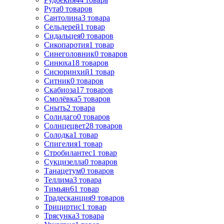
Рута
0
товаров
Сантолина
3
товара
Сельдерей
1
товар
Сидальцея
0
товаров
Сикопаротия
1
товар
Синеголовник
0
товаров
Синюха
18
товаров
Сисюринхий
1
товар
Ситник
0
товаров
Скабиоза
17
товаров
Смолёвка
5
товаров
Сныть
2
товара
Солидаго
0
товаров
Солнцецвет
28
товаров
Солодка
1
товар
Спигелия
1
товар
Стробилантес
1
товар
Сукцизелла
0
товаров
Танацетум
0
товаров
Теллима
3
товара
Тимьян
61
товар
Традесканция
9
товаров
Трициртис
1
товар
Трясунка
3
товара