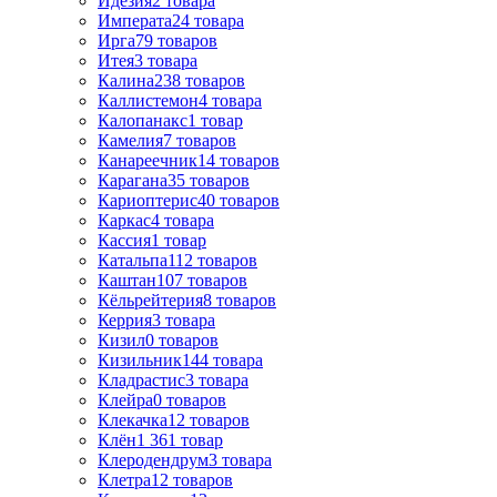
Идезия
2
товара
Императа
24
товара
Ирга
79
товаров
Итея
3
товара
Калина
238
товаров
Каллистемон
4
товара
Калопанакс
1
товар
Камелия
7
товаров
Канареечник
14
товаров
Карагана
35
товаров
Кариоптерис
40
товаров
Каркас
4
товара
Кассия
1
товар
Катальпа
112
товаров
Каштан
107
товаров
Кёльрейтерия
8
товаров
Керрия
3
товара
Кизил
0
товаров
Кизильник
144
товара
Кладрастис
3
товара
Клейра
0
товаров
Клекачка
12
товаров
Клён
1 361
товар
Клеродендрум
3
товара
Клетра
12
товаров