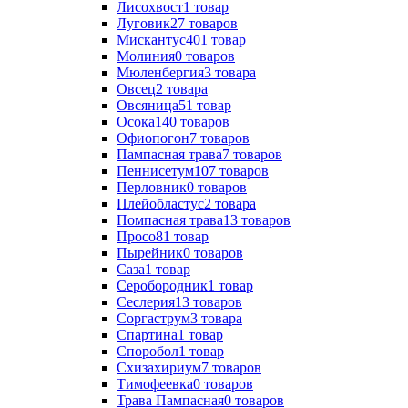
Лисохвост
1
товар
Луговик
27
товаров
Мискантус
401
товар
Молиния
0
товаров
Мюленбергия
3
товара
Овсец
2
товара
Овсяница
51
товар
Осока
140
товаров
Офиопогон
7
товаров
Пампасная трава
7
товаров
Пеннисетум
107
товаров
Перловник
0
товаров
Плейобластус
2
товара
Помпасная трава
13
товаров
Просо
81
товар
Пырейник
0
товаров
Саза
1
товар
Серобородник
1
товар
Сеслерия
13
товаров
Соргаструм
3
товара
Спартина
1
товар
Споробол
1
товар
Схизахириум
7
товаров
Тимофеевка
0
товаров
Трава Пампасная
0
товаров