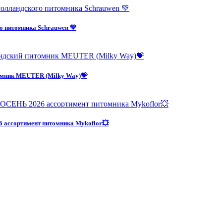
о питомника Schrauwen 💚
омник MEUTER (Milky Way)💝
 ассортимент питомника Mykoflor💥